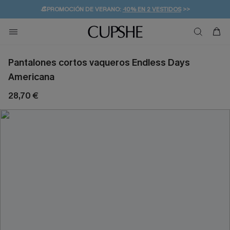
👒PROMOCIÓN DE VERANO:
-10% EN 2 VESTIDOS
>>
🚚ENVÍO GRATUITO A PARTIR DE 49 € >>
💌¡SUSCRIBIRSE & GANAR -10% EXTRA!
Pantalones cortos vaqueros Endless Days
Americana
28,70 €