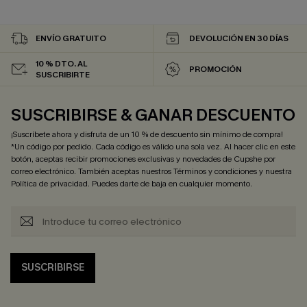
ENVÍO GRATUITO
DEVOLUCIÓN EN 30 DÍAS
10 % DTO. AL
PROMOCIÓN
SUSCRIBIRTE
SUSCRIBIRSE & GANAR DESCUENTO
¡Suscríbete ahora y disfruta de un 10 % de descuento sin mínimo de compra!
*Un código por pedido. Cada código es válido una sola vez. Al hacer clic en este
botón, aceptas recibir promociones exclusivas y novedades de Cupshe por
correo electrónico. También aceptas nuestros
Términos y condiciones
y nuestra
Política de privacidad
. Puedes darte de baja en cualquier momento.
SUSCRIBIRSE