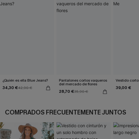
¿Quién es ella Blue Jeans?
Pantalones cortos vaqueros
Vestido corto
del mercado de flores
34,30 €
39,00 €
42,90 €
28,70 €
35,90 €
COMPRADOS FRECUENTEMENTE JUNTOS