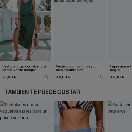
Vestido largo con abertura
Vestido con cinturón y un
Impresionante
lateral verde bosque
solo hombro con
negro
estampado de hojas
27,00 €
34,00 €
39,00 €
TAMBIÉN TE PUEDE GUSTAR