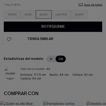
TALLA (EU)
Guía de tallas
XS(34)
S(36)
M(38)
L(40/42)
XL(44)
NOTIFÍQUEME
TIENDA SIMILAR
Estadísticas del modelo
IN
CM
Talla de la modelo:
XS
Estatura:
177.5 cm
Busto:
84 cm
Cintura:
62 cm
Cadera:
94 cm
COMPRAR CON