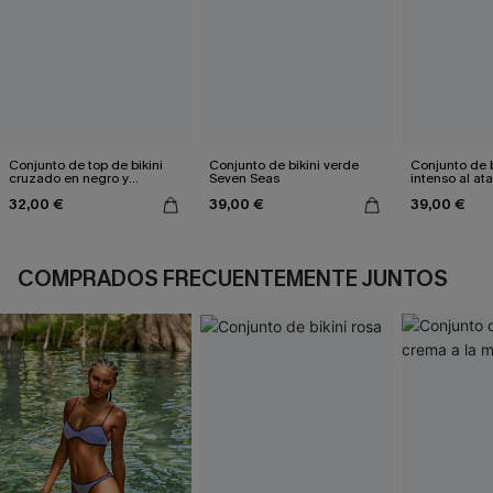
Conjunto de top de bikini
Conjunto de bikini verde
Conjunto de 
cruzado en negro y
Seven Seas
intenso al at
eucalipto y braguitas de
32,00 €
39,00 €
39,00 €
talle alto
COMPRADOS FRECUENTEMENTE JUNTOS