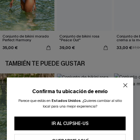
Conjunto de bikini morado
Conjunto de bikini rosa
Conjunto de b
Perfect Harmony
"Peace Out"
crema a la 
35,00 €
39,00 €
33,00 €
37,0
TAMBIÉN TE PUEDE GUSTAR
Confirma tu ubicación de envío
Parece que estás en
Estados Unidos
.
¿Quieres cambiar al sitio
local para una mejor experiencia?
IR AL CUPSHE-US