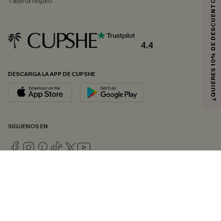
¿QUIERES 10% DE DESCUENTO?
Tarjeta regalo
4.4
DESCARGA LA APP DE CUPSHE
SÍGUENOS EN
© 2026 CUPSHE ESPAÑA
Consulte nuestras
Condiciones Generales
,
Política de Privacidad
y
Declaración de accesibilidad
.