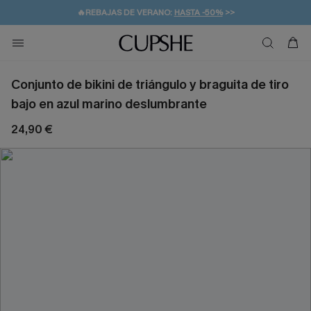
🔥REBAJAS DE VERANO:
HASTA -50%
>>
👒PROMOCIÓN DE VERANO:
🚚ENVÍO GRATUITO A PARTIR DE 49 € >>
💌¡SUSCRIBIRSE & GANAR -10% EXTRA!
-10% EN 2 VESTIDOS
>>
Conjunto de bikini de triángulo y braguita de tiro
bajo en azul marino deslumbrante
24,90 €