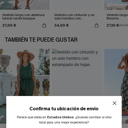
Vestido largo con abertura
Vestido con cinturón y un
Vestido largo 
lateral verde bosque
solo hombro con
Blooms
estampado de hojas
27,00 €
34,00 €
27,10 €
33,9
TAMBIÉN TE PUEDE GUSTAR
Confirma tu ubicación de envío
Parece que estás en
Estados Unidos
.
¿Quieres cambiar al sitio
¿NUEVO EN CUPSHE?
local para una mejor experiencia?