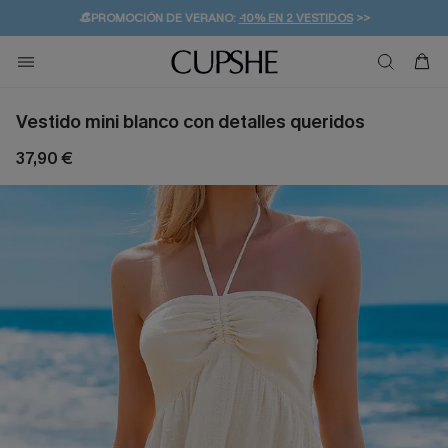
👒PROMOCIÓN DE VERANO:
-10% EN 2 VESTIDOS
>>
🚚ENVÍO GRATUITO A PARTIR DE 49 € >>
💌¡SUSCRIBIRSE & GANAR -10% EXTRA!
Vestido mini blanco con detalles queridos
37,90 €