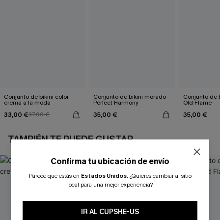
Conjunto de bikini color
Conjunto de bikini morado
Conjunto de b
crema a la moda
Perfect Harmony
Old Flame
33,00 €
35,00 €
35,00 €
37,00 €
TAMBIÉN TE PUEDE GUSTAR
Confirma tu ubicación de envío
Parece que estás en
Estados Unidos
.
¿Quieres cambiar al sitio
local para una mejor experiencia?
IR AL CUPSHE-US