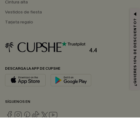
Cintura alta
Vestidos de fiesta
¿QUIERES 10% DE DESCUENTO?
Tarjeta regalo
4.4
DESCARGA LA APP DE CUPSHE
SÍGUENOS EN