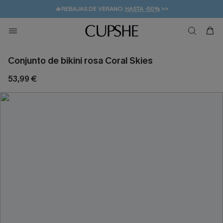
👒PROMOCIÓN DE VERANO:
-10% EN 2 VESTIDOS
>>
🚚ENVÍO GRATUITO A PARTIR DE 49 € >>
💌¡SUSCRIBIRSE & GANAR -10% EXTRA!
Conjunto de bikini rosa Coral Skies
53,99 €