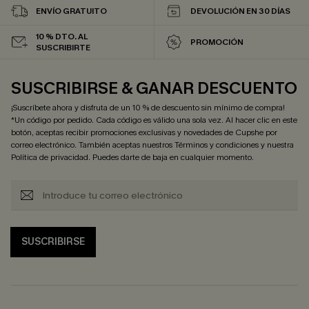
ENVÍO GRATUITO
DEVOLUCIÓN EN 30 DÍAS
10 % DTO. AL
PROMOCIÓN
SUSCRIBIRTE
SUSCRIBIRSE & GANAR DESCUENTO
¡Suscríbete ahora y disfruta de un 10 % de descuento sin mínimo de compra!
*Un código por pedido. Cada código es válido una sola vez. Al hacer clic en este
botón, aceptas recibir promociones exclusivas y novedades de Cupshe por
correo electrónico. También aceptas nuestros
Términos y condiciones
y nuestra
Política de privacidad
. Puedes darte de baja en cualquier momento.
SUSCRIBIRSE