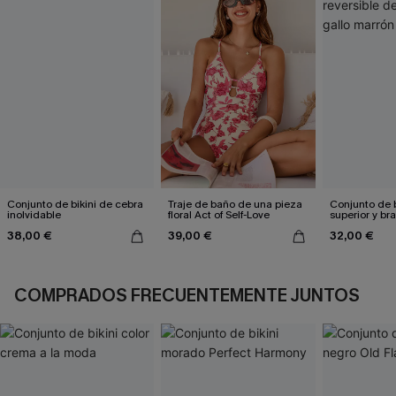
Conjunto de bikini de cebra
Traje de baño de una pieza
Conjunto de b
inolvidable
floral Act of Self-Love
superior y br
reversible de
38,00 €
39,00 €
32,00 €
marrón
COMPRADOS FRECUENTEMENTE JUNTOS