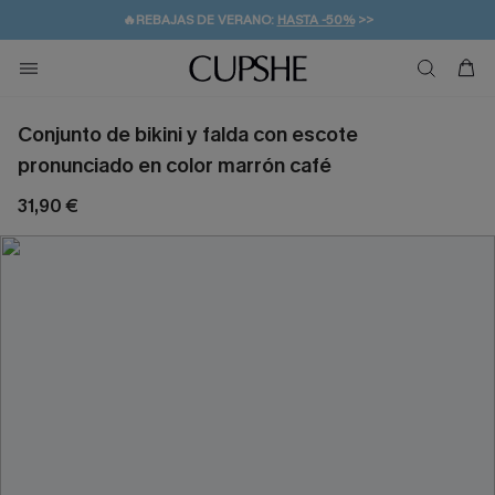
👒PROMOCIÓN DE VERANO:
-10% EN 2 VESTIDOS
>>
🚚ENVÍO GRATUITO A PARTIR DE 49 € >>
💌¡SUSCRIBIRSE & GANAR -10% EXTRA!
Conjunto de bikini y falda con escote
pronunciado en color marrón café
31,90 €