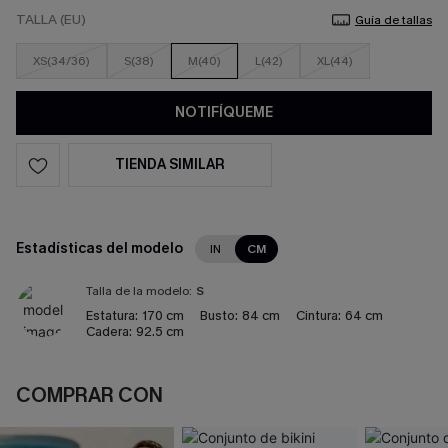
TALLA (EU)
Guía de tallas
XS(34/36)
S(38)
M(40)
L(42)
XL(44)
NOTIFÍQUEME
TIENDA SIMILAR
Estadísticas del modelo
IN
CM
Talla de la modelo:
S
Estatura:
170 cm
Busto:
84 cm
Cintura:
64 cm
Cadera:
92.5 cm
COMPRAR CON