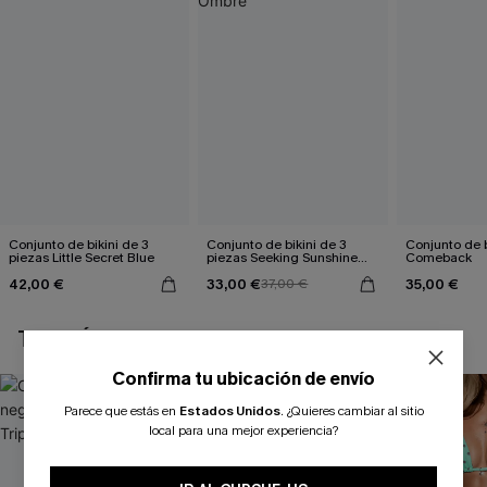
Conjunto de bikini de 3
Conjunto de bikini de 3
Conjunto de b
piezas Little Secret Blue
piezas Seeking Sunshine
Comeback
Ombre
42,00 €
33,00 €
35,00 €
37,00 €
TAMBIÉN TE PUEDE GUSTAR
Confirma tu ubicación de envío
Parece que estás en
Estados Unidos
.
¿Quieres cambiar al sitio
local para una mejor experiencia?