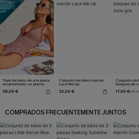
Traje de baño de una pieza
Conjunto de bikini marrón
Conjunto de b
ornamentado: un placer
Lace Me Up
bloques de co
culpable
gris
38,00 €
32,00 €
17,00 €
34,0
COMPRADOS FRECUENTEMENTE JUNTOS