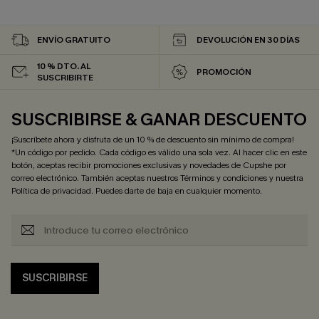
ENVÍO GRATUITO
DEVOLUCIÓN EN 30 DÍAS
10 % DTO. AL
PROMOCIÓN
SUSCRIBIRTE
SUSCRIBIRSE & GANAR DESCUENTO
¡Suscríbete ahora y disfruta de un 10 % de descuento sin mínimo de compra!
*Un código por pedido. Cada código es válido una sola vez. Al hacer clic en este
botón, aceptas recibir promociones exclusivas y novedades de Cupshe por
correo electrónico. También aceptas nuestros
Términos y condiciones
y nuestra
Política de privacidad
. Puedes darte de baja en cualquier momento.
SUSCRIBIRSE