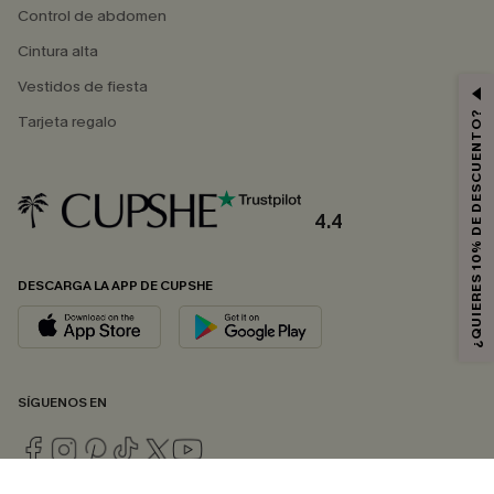
Control de abdomen
Cintura alta
Vestidos de fiesta
¿QUIERES 10% DE DESCUENTO?
Tarjeta regalo
4.4
DESCARGA LA APP DE CUPSHE
SÍGUENOS EN