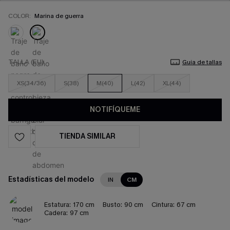
COLOR:
Marina de guerra
TALLA (EU)
Guía de tallas
XS(34/36)
S(38)
M(40)
L(42)
XL(44)
NOTIFÍQUEME
TIENDA SIMILAR
Estadísticas del modelo
IN
CM
Estatura:
170 cm
Busto:
90 cm
Cintura:
67 cm
Cadera:
97 cm