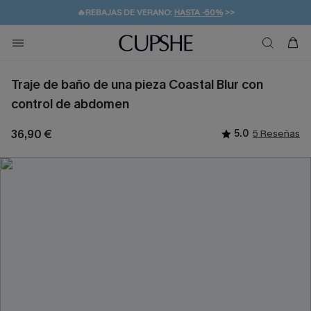
💌¡SUSCRIBIRSE & GANAR -10% EXTRA!
🚚ENVÍO GRATUITO A PARTIR DE 49 € >>
Traje de baño de una pieza Coastal Blur con
control de abdomen
36,90 €
5.0
5 Reseñas