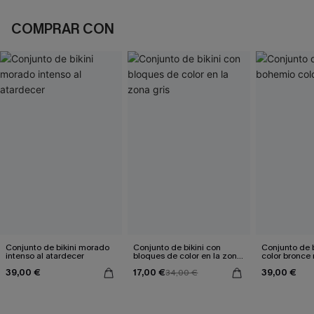
COMPRAR CON
Conjunto de bikini morado
Conjunto de bikini con
Conjunto de 
intenso al atardecer
bloques de color en la zona
color bronce 
gris
39,00 €
17,00 €
39,00 €
34,00 €