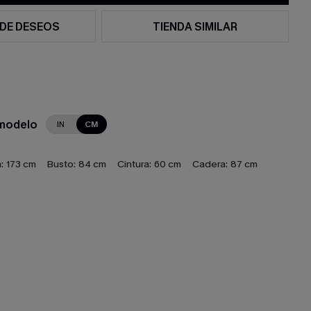
 DE DESEOS
TIENDA SIMILAR
 modelo
IN
CM
:
173 cm
Busto:
84 cm
Cintura:
60 cm
Cadera:
87 cm