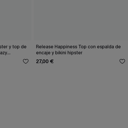
ster y top de
Release Happiness Top con espalda de
Hazy
encaje y bikini hipster
27,00 €