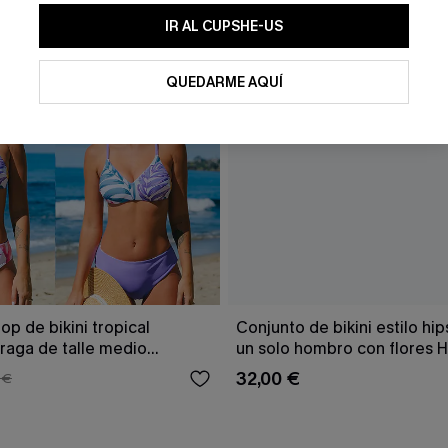
IR AL CUPSHE-US
QUEDARME AQUÍ
op de bikini tropical
Conjunto de bikini estilo hip
braga de talle medio
un solo hombro con flores 
Tenderness
32,00 €
 €