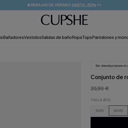
👒PROMOCIÓN DE VERANO:
-10% EN 2 VESTIDOS
>>
🚚ENVÍO GRATUITO A PARTIR DE 49 € >>
💌¡SUSCRIBIRSE & GANAR -10% EXTRA!
is
Bañadores
Vestidos
Salidas de baño
Ropa
Tops
Pantalones y mon
Sin devoluciones ni
Conjunto de ro
20,90 €
TALLA (EU)
S(36)
M(38)