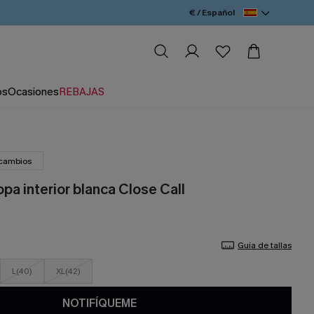
€ / Español
os
Ocasiones
REBAJAS
 cambios
pa interior blanca Close Call
Guía de tallas
L(40)
XL(42)
NOTIFÍQUEME