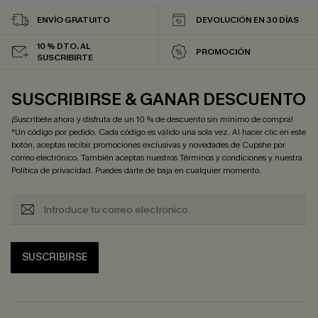
ENVÍO GRATUITO
DEVOLUCIÓN EN 30 DÍAS
10 % DTO. AL
PROMOCIÓN
SUSCRIBIRTE
SUSCRIBIRSE & GANAR DESCUENTO
¡Suscríbete ahora y disfruta de un 10 % de descuento sin mínimo de compra!
*Un código por pedido. Cada código es válido una sola vez. Al hacer clic en este
botón, aceptas recibir promociones exclusivas y novedades de Cupshe por
correo electrónico. También aceptas nuestros
Términos y condiciones
y nuestra
Política de privacidad
. Puedes darte de baja en cualquier momento.
SUSCRIBIRSE