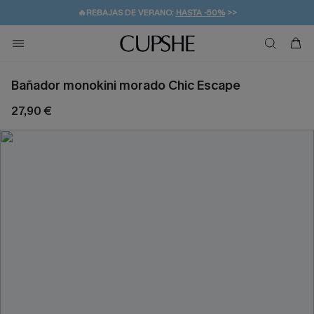
💌¡SUSCRIBIRSE & GANAR -10% EXTRA!
🚚ENVÍO GRATUITO A PARTIR DE 49 € >>
Bañador monokini morado Chic Escape
27,90 €