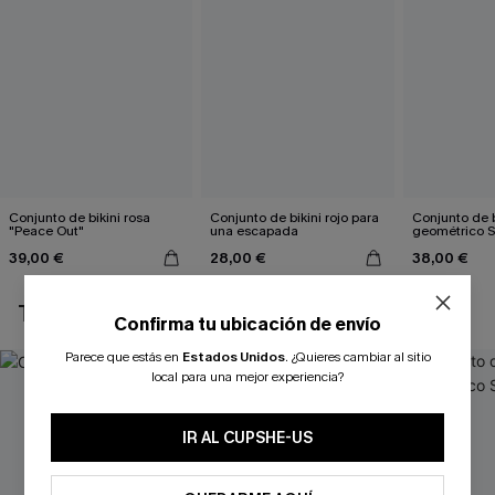
Conjunto de bikini rosa
Conjunto de bikini rojo para
Conjunto de b
"Peace Out"
una escapada
geométrico 
39,00 €
28,00 €
38,00 €
TAMBIÉN TE PUEDE GUSTAR
Confirma tu ubicación de envío
Parece que estás en
Estados Unidos
.
¿Quieres cambiar al sitio
local para una mejor experiencia?
IR AL CUPSHE-US