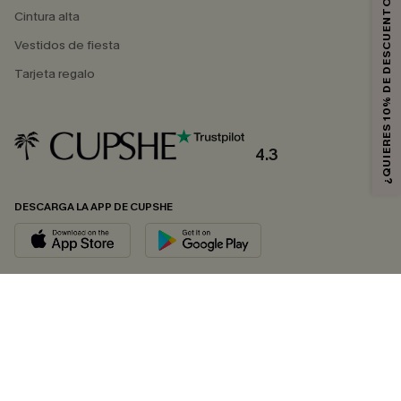
¿QUIERES 10% DE DESCUENTO?
Cintura alta
Vestidos de fiesta
Tarjeta regalo
4.3
DESCARGA LA APP DE CUPSHE
SÍGUENOS EN