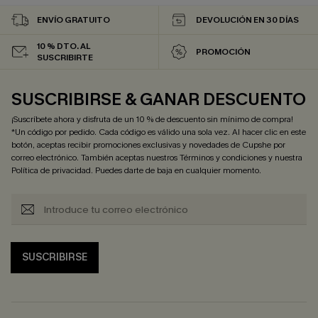
ENVÍO GRATUITO
DEVOLUCIÓN EN 30 DÍAS
10 % DTO. AL
PROMOCIÓN
SUSCRIBIRTE
SUSCRIBIRSE & GANAR DESCUENTO
¡Suscríbete ahora y disfruta de un 10 % de descuento sin mínimo de compra!
*Un código por pedido. Cada código es válido una sola vez. Al hacer clic en este
botón, aceptas recibir promociones exclusivas y novedades de Cupshe por
correo electrónico. También aceptas nuestros
Términos y condiciones
y nuestra
Política de privacidad
. Puedes darte de baja en cualquier momento.
SUSCRIBIRSE