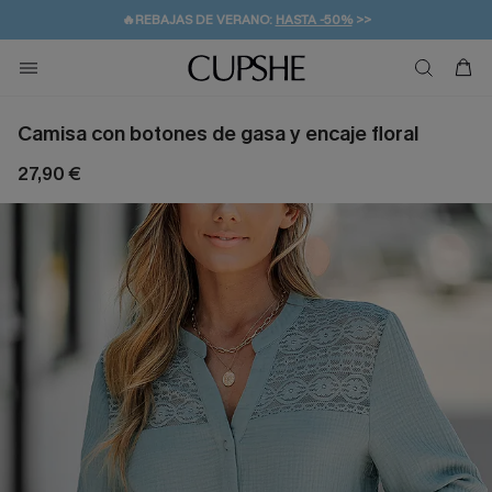
👒PROMOCIÓN DE VERANO:
-10% EN 2 VESTIDOS
>>
🚚ENVÍO GRATUITO A PARTIR DE 49 € >>
💌¡SUSCRIBIRSE & GANAR -10% EXTRA!
Camisa con botones de gasa y encaje floral
27,90 €