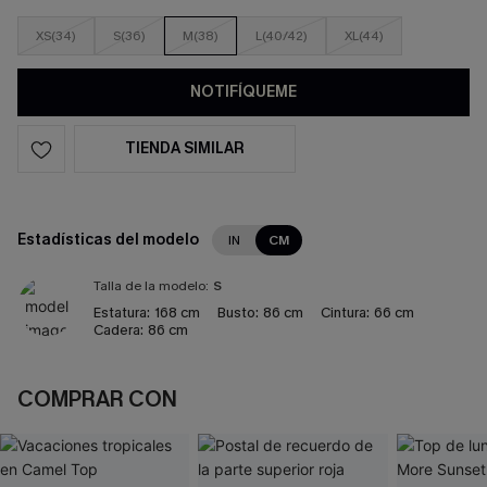
XS(34)
S(36)
M(38)
L(40/42)
XL(44)
NOTIFÍQUEME
TIENDA SIMILAR
Estadísticas del modelo
IN
CM
Talla de la modelo:
S
Estatura:
168 cm
Busto:
86 cm
Cintura:
66 cm
Cadera:
86 cm
COMPRAR CON