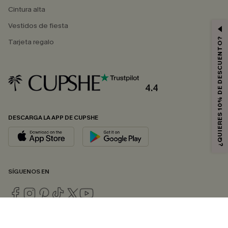
Cintura alta
Vestidos de fiesta
¿QUIERES 10% DE DESCUENTO?
Tarjeta regalo
4.4
DESCARGA LA APP DE CUPSHE
SÍGUENOS EN