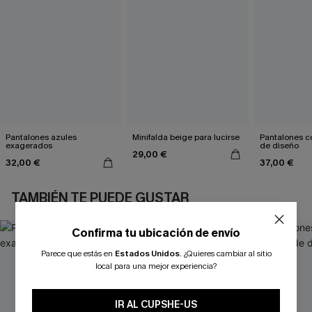
Pantalones azules
Minifalda beige para lucirse
Pantalones c
exagerados
de diseño
29,00 €
32,00 €
37,00 €
TAMBIÉN TE PUEDE GUSTAR
Confirma tu ubicación de envío
Parece que estás en
Estados Unidos
.
¿Quieres cambiar al sitio
local para una mejor experiencia?
IR AL CUPSHE-US