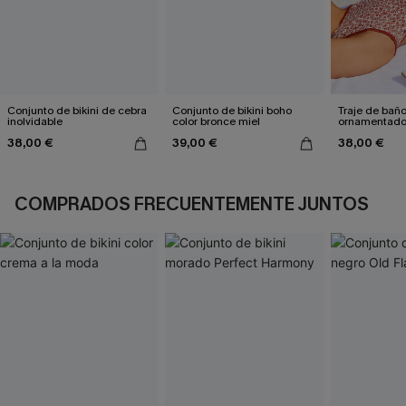
Conjunto de bikini de cebra
Conjunto de bikini boho
Traje de bañ
inolvidable
color bronce miel
ornamentado:
culpable
38,00 €
39,00 €
38,00 €
COMPRADOS FRECUENTEMENTE JUNTOS