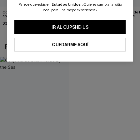
Parece que estás en
Estados Unidos
.
¿Quieres cambiar al sitio
local para una mejor experiencia?
Conjunto de bikini color
Conjunto de bikini morado
Conjunto de b
crema a la moda
Perfect Harmony
Old Flame
33,00 €
35,00 €
35,00 €
37,00 €
IR AL CUPSHE-US
QUEDARME AQUÍ
REVISAR RECIENTEMENTE