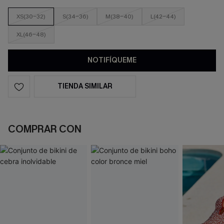
XS(30-32)
S(34-36)
M(38-40)
L(42-44)
XL(46-48)
NOTIFÍQUEME
TIENDA SIMILAR
COMPRAR CON