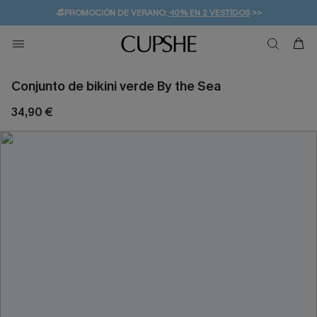
👒PROMOCIÓN DE VERANO:
-10% EN 2 VESTIDOS
>>
🚚ENVÍO GRATUITO A PARTIR DE 49 € >>
💌¡SUSCRIBIRSE & GANAR -10% EXTRA!
Conjunto de bikini verde By the Sea
34,90 €