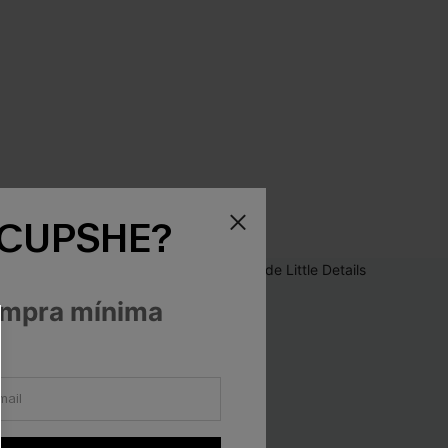
 CUPSHE?
ompra mínima