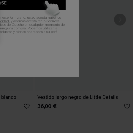
RSE
r este formulario, usted acepta nuestros
acidad
, y además acepta recibir correos
ticos de Cupshe en cualquier momento del
r ninguna compra. Podemos utilizar la
ductos y ofertas adaptados a su perfil.
o blanco
Vestido largo negro de Little Details
36,00 €