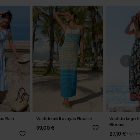
yas Rain
Vestido midi a rayas Flourish
Vestido largo fl
Blooms
39,00 €
27,10 €
33,90 