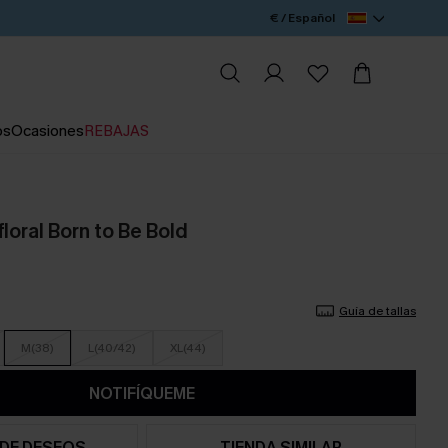
€ / Español
os
Ocasiones
REBAJAS
floral Born to Be Bold
Guía de tallas
M(38)
L(40/42)
XL(44)
NOTIFÍQUEME
 DE DESEOS
TIENDA SIMILAR