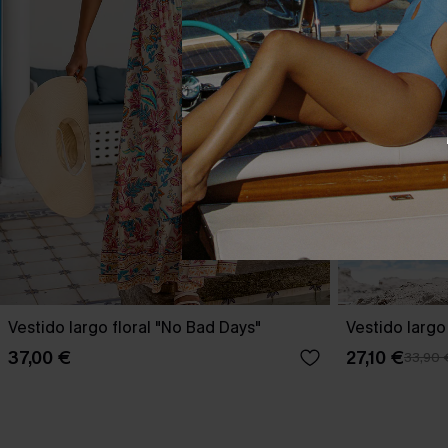
Vestido largo floral "No Bad Days"
Vestido largo
37,00 €
27,10 €
33,90 