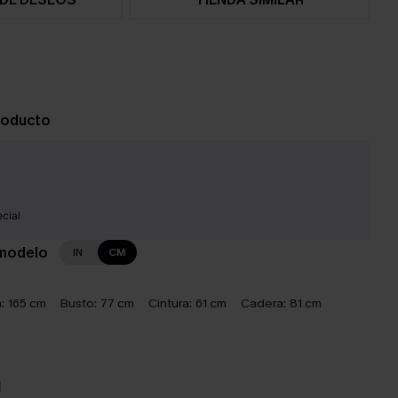
roducto
cial
 modelo
IN
CM
:
165 cm
Busto:
77 cm
Cintura:
61 cm
Cadera:
81 cm
N