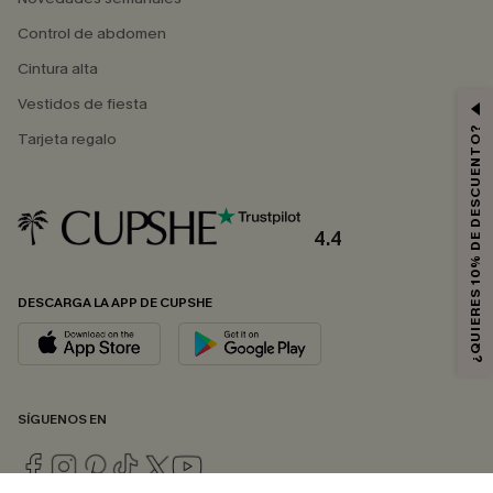
Control de abdomen
Cintura alta
Vestidos de fiesta
¿QUIERES 10% DE DESCUENTO?
Tarjeta regalo
4.4
DESCARGA LA APP DE CUPSHE
SÍGUENOS EN