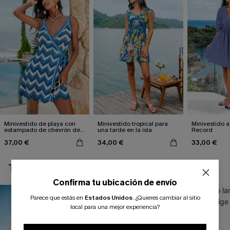
Minivestido de playa con
Minivestido tropical para
Minivestido a
estampado de chevrón de
una tarde en la isla
Record
la colección Afternoon Light
37,00 €
34,00 €
33,00 €
TAMBIÉN TE PUEDE GUSTAR
Confirma tu ubicación de envío
Parece que estás en
Estados Unidos
.
¿Quieres cambiar al sitio
local para una mejor experiencia?