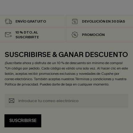
ENVÍO GRATUITO
DEVOLUCIÓN EN 30 DÍAS
10 % DTO. AL
PROMOCIÓN
SUSCRIBIRTE
SUSCRIBIRSE & GANAR DESCUENTO
¡Suscríbete ahora y disfruta de un 10 % de descuento sin mínimo de compra!
*Un código por pedido. Cada código es válido una sola vez. Al hacer clic en este
botón, aceptas recibir promociones exclusivas y novedades de Cupshe por
correo electrónico. También aceptas nuestros
Términos y condiciones
y nuestra
Política de privacidad
. Puedes darte de baja en cualquier momento.
SUSCRIBIRSE