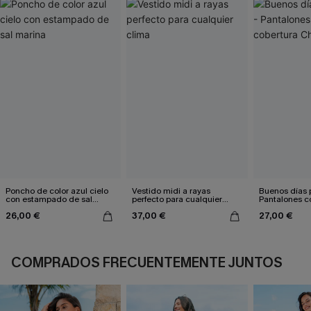
Poncho de color azul cielo
Vestido midi a rayas
Buenos días p
con estampado de sal
perfecto para cualquier
Pantalones c
marina
clima
cobertura Ch
26,00 €
37,00 €
27,00 €
COMPRADOS FRECUENTEMENTE JUNTOS