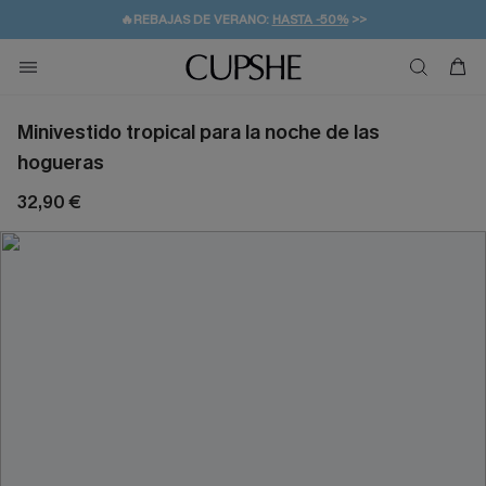
👒PROMOCIÓN DE VERANO:
-10% EN 2 VESTIDOS
>>
🚚ENVÍO GRATUITO A PARTIR DE 49 € >>
💌¡SUSCRIBIRSE & GANAR -10% EXTRA!
Minivestido tropical para la noche de las
hogueras
32,90 €