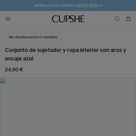
👒PROMOCIÓN DE VERANO:
-10% EN 2 VESTIDOS
>>
🚚ENVÍO GRATUITO A PARTIR DE 49 € >>
💌¡SUSCRIBIRSE & GANAR -10% EXTRA!
Sin devoluciones ni cambios
Conjunto de sujetador y ropa interior con aros y
encaje azul
24,90 €