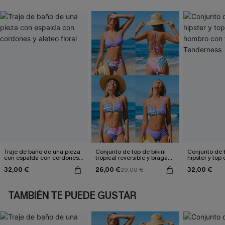
Traje de baño de una pieza
Conjunto de top de bikini
Conjunto de bi
con espalda con cordones y
tropical reversible y braga
hipster y top
aleteo floral
de talle medio Escaping
hombro con f
32,00 €
26,00 €
32,00 €
29,00 €
Tenderness
TAMBIÉN TE PUEDE GUSTAR