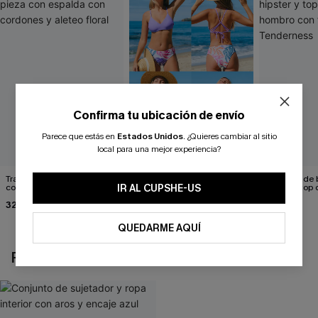
Confirma tu ubicación de envío
Parece que estás en
Estados Unidos
.
¿Quieres cambiar al sitio
local para una mejor experiencia?
Traje de baño de una pieza
Conjunto de top de bikini
Conjunto de bi
IR AL CUPSHE-US
con espalda con cordones y
tropical reversible y braga
hipster y top
aleteo floral
de talle medio Escaping
hombro con f
32,00 €
26,00 €
32,00 €
29,00 €
Tenderness
QUEDARME AQUÍ
REVISAR RECIENTEMENTE