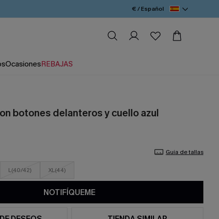
€ / Español
os
Ocasiones
REBAJAS
on botones delanteros y cuello azul
Guía de tallas
L(40/42)
XL(44)
NOTIFÍQUEME
 DE DESEOS
TIENDA SIMILAR