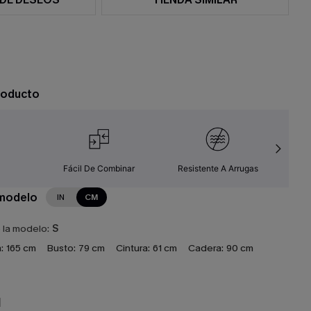
roducto
Fácil De Combinar
Resistente A Arrugas
Co
 modelo
IN
CM
e la modelo:
S
:
165 cm
Busto:
79 cm
Cintura:
61 cm
Cadera:
90 cm
N