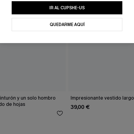
IR AL CUPSHE-US
QUEDARME AQUÍ
inturón y un solo hombro
Impresionante vestido larg
o de hojas
39,00 €