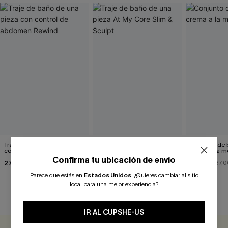
Traje de baño de una pieza
Traje de baño de una pieza
Conjunto de b
con control de abdomen
At My Core Slim & Sculpt
crema a la 
Rewind
Confirma tu ubicación de envío
27,00 €
39,00 €
33,00 €
34,00 €
37,0
Parece que estás en
Estados Unidos
.
¿Quieres cambiar al sitio
local para una mejor experiencia?
RESEÑAS DE CLIENTES
IR AL CUPSHE-US