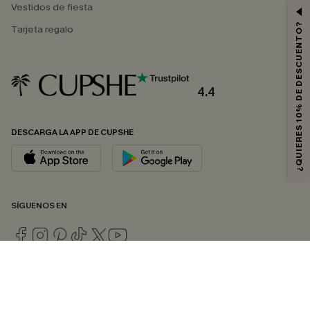
Vestidos de fiesta
¿QUIERES 10% DE DESCUENTO?
Tarjeta regalo
4.4
DESCARGA LA APP DE CUPSHE
SÍGUENOS EN
© 2026 CUPSHE ESPAÑA