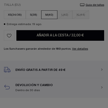
TALLA (EU)
Guía de tallas
XS(34/36)
S(38)
M(40)
L(42)
XL(44)
Entrega estimada: 19 ago.
AÑADIR A LA CESTA
/
32,00 €
Los Sunchasers ganarán alrededor de
160
puntos.
Ver detalles
ENVÍO GRATIS A PARTIR DE 49 €
DEVOLUCIÓN Y CAMBIO
Dentro de 30 días