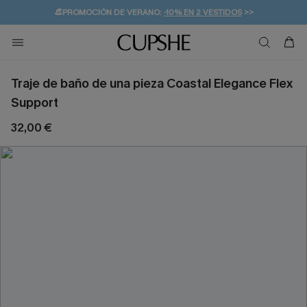
👒PROMOCIÓN DE VERANO:
-10% EN 2 VESTIDOS
>>
🚚ENVÍO GRATUITO A PARTIR DE 49 € >>
💌¡SUSCRIBIRSE & GANAR -10% EXTRA!
Traje de baño de una pieza Coastal Elegance Flex
Support
32,00 €