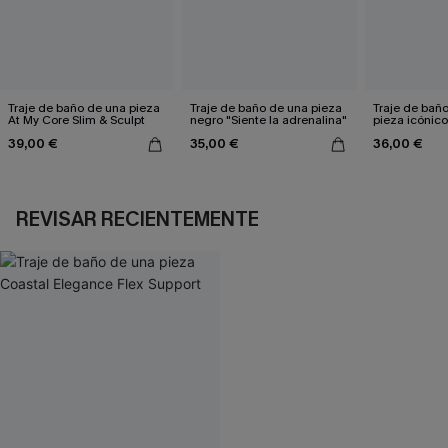
Traje de baño de una pieza
Traje de baño de una pieza
Traje de bañ
At My Core Slim & Sculpt
negro "Siente la adrenalina"
pieza icón
39,00 €
35,00 €
36,00 €
REVISAR RECIENTEMENTE