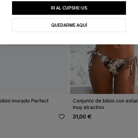
IR AL CUPSHE-US
QUEDARME AQUÍ
bikini morado Perfect
Conjunto de bikini con est
muy atractivo
31,00 €