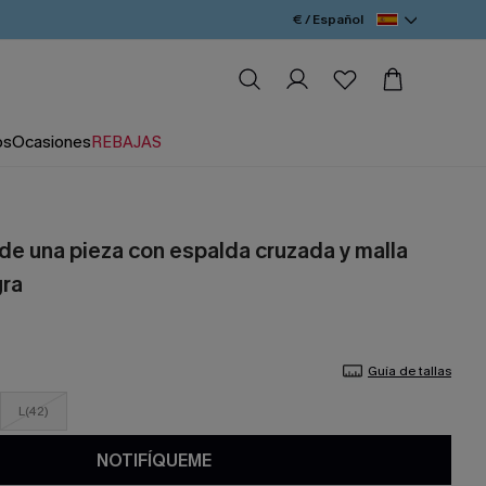
€ / Español
os
Ocasiones
REBAJAS
 de una pieza con espalda cruzada y malla
gra
Guía de tallas
L(42)
NOTIFÍQUEME