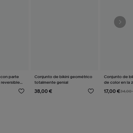
 con parte
Conjunto de bikini geométrico
Conjunto de bi
 reversible
totalmente genial
de color en la 
marrón
38,00 €
17,00 €
34,00