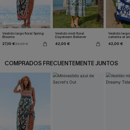
Vestido largo floral Spring
Vestido midi floral
Vestido largo
Blooms
Daydream Believer
calienta el a
27,10 €
42,00 €
42,00 €
33,90 €
COMPRADOS FRECUENTEMENTE JUNTOS