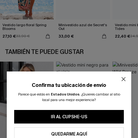
Vestido largo floral Spring
Minivestido azul de Secret's
Vestido mini
Blooms
Out
Tides
27,10 €
33,00 €
22,40 €
33,90 €
24,
TAMBIÉN TE PUEDE GUSTAR
Confirma tu ubicación de envío
Parece que estás en
Estados Unidos
.
¿Quieres cambiar al sitio
local para una mejor experiencia?
IR AL CUPSHE-US
QUEDARME AQUÍ