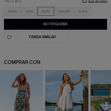
TALLA (EU)
Guía de tallas
XS(34)
S(36)
M(38)
L(40/42)
XL(44)
NOTIFÍQUEME
TIENDA SIMILAR
COMPRAR CON