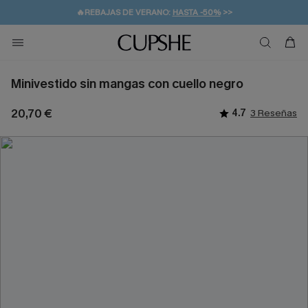
👒PROMOCIÓN DE VERANO:
-10% EN 2 VESTIDOS
>>
🚚ENVÍO GRATUITO A PARTIR DE 49 € >>
💌¡SUSCRIBIRSE & GANAR -10% EXTRA!
Minivestido sin mangas con cuello negro
20,70 €
4.7
3 Reseñas