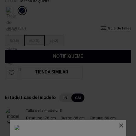
COLOR:
Marina de guerra
TALLA (EU)
Guía de tallas
S(38)
M(40)
L(42)
NOTIFÍQUEME
TIENDA SIMILAR
Estadísticas del modelo
IN
CM
Talla de la modelo:
S
Estatura:
176 cm
Busto:
85 cm
Cintura:
60 cm
Cadera:
88 cm