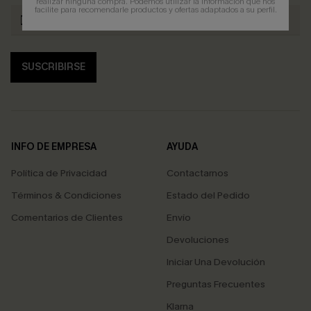
realizar ninguna compra. Podemos utilizar la información que nos
facilite para recomendarle productos y ofertas adaptados a su perfil.
SUSCRIBIRSE
INFO DE EMPRESA
AYUDA
Política de Privacidad
Contactarnos
Términos & Condiciones
Estado del Pedido
Comentarios de Clientes
Envío
Devoluciones
Iniciar Una Devolución
Preguntas Frecuentes
Klarna