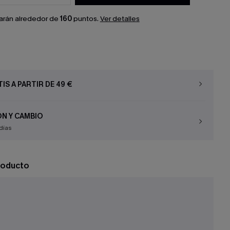
arán alrededor de
160
puntos.
Ver detalles
IS A PARTIR DE 49 €
N Y CAMBIO
días
roducto