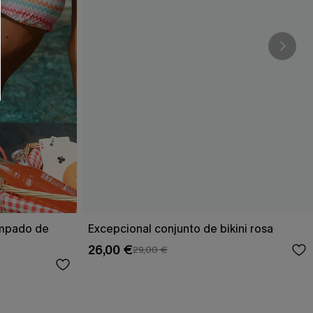
RSE
r este formulario, usted acepta nuestros
acidad
, y además acepta recibir correos
ticos de Cupshe en cualquier momento del
r ninguna compra. Podemos utilizar la
ductos y ofertas adaptados a su perfil.
ampado de
Excepcional conjunto de bikini rosa
26,00 €
29,00 €