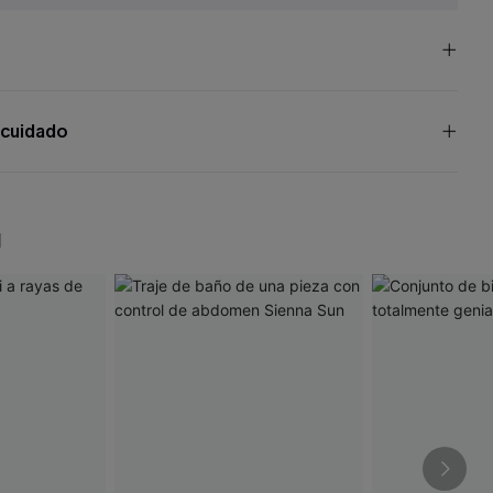
 cuidado
N