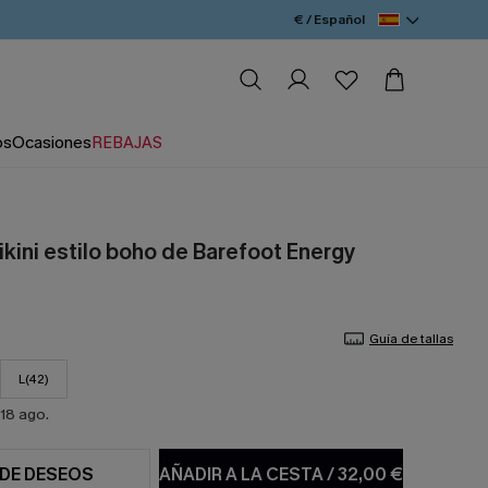
€ / Español
os
Ocasiones
REBAJAS
kini estilo boho de Barefoot Energy
Guía de tallas
L(42)
18 ago.
 DE DESEOS
AÑADIR A LA CESTA
/
32,00 €