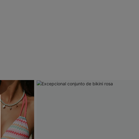
 CUPSHE?
ompra mínima