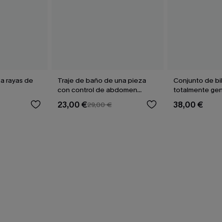
 a rayas de
Traje de baño de una pieza
Conjunto de bi
con control de abdomen
totalmente gen
Sienna Sun
23,00 €
38,00 €
29,00 €