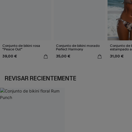
Conjunto de bikini rosa
Conjunto de bikini morado
Conjunto de b
"Peace Out"
Perfect Harmony
estampado a
atractivo
39,00 €
35,00 €
31,00 €
REVISAR RECIENTEMENTE