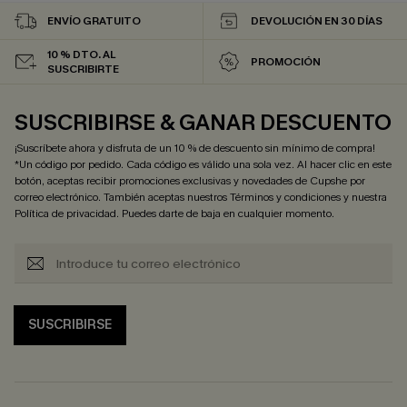
ENVÍO GRATUITO
DEVOLUCIÓN EN 30 DÍAS
10 % DTO. AL
PROMOCIÓN
SUSCRIBIRTE
SUSCRIBIRSE & GANAR DESCUENTO
¡Suscríbete ahora y disfruta de un 10 % de descuento sin mínimo de compra!
*Un código por pedido. Cada código es válido una sola vez. Al hacer clic en este
botón, aceptas recibir promociones exclusivas y novedades de Cupshe por
correo electrónico. También aceptas nuestros
Términos y condiciones
y nuestra
Política de privacidad
. Puedes darte de baja en cualquier momento.
SUSCRIBIRSE