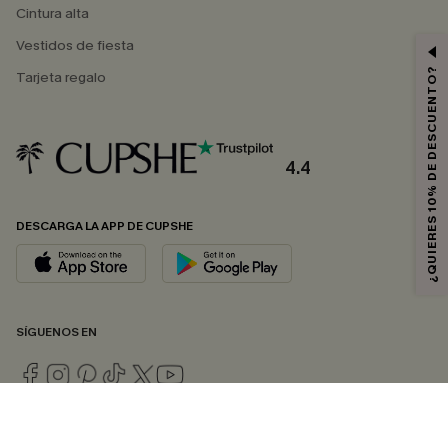
Cintura alta
Vestidos de fiesta
¿QUIERES 10% DE DESCUENTO?
Tarjeta regalo
4.4
DESCARGA LA APP DE CUPSHE
SÍGUENOS EN