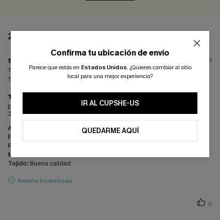
2 COMENTARIOS
Confirma tu ubicación de envío
s****
09/07/2026
Parece que estás en
Estados Unidos
.
¿Quieres cambiar al sitio
Tamaño:
Justo
local para una mejor experiencia?
Tamaño comprado:
M / M
IR AL CUPSHE-US
Excelente calidad y tallaje perfecto utilizo una 90/95 y abajo
36/38 y cogí una M y perfecto.
Apariencia:
Muy satisfecho/a
QUEDARME AQUÍ
Rendimiento:
Cumple con las expectativas
Relación calidad-precio:
Excelente relación calidad-precio
Mano de obra:
Excelente
Tejido:
Buena calidad
Reseña Incentivada
0