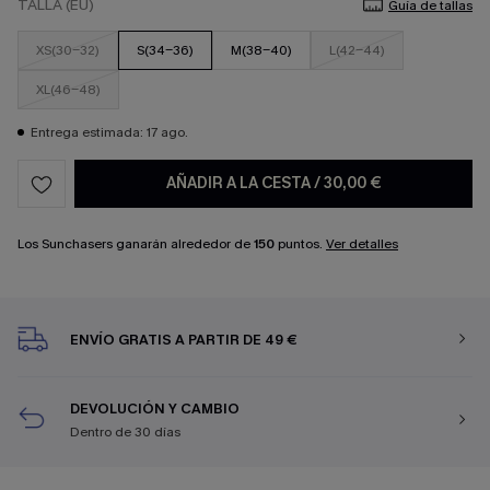
TALLA (EU)
Guía de tallas
XS(30-32)
S(34-36)
M(38-40)
L(42-44)
XL(46-48)
Entrega estimada: 17 ago.
AÑADIR A LA CESTA
/
30,00 €
Los Sunchasers ganarán alrededor de
150
puntos.
Ver detalles
ENVÍO GRATIS A PARTIR DE 49 €
DEVOLUCIÓN Y CAMBIO
Dentro de 30 días