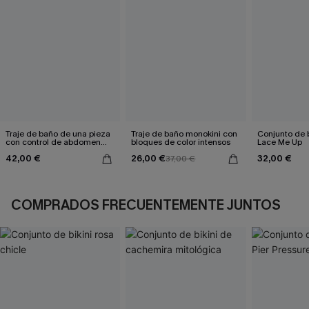
Traje de baño de una pieza
Traje de baño monokini con
Conjunto de b
con control de abdomen
bloques de color intensos
Lace Me Up
Poolside Mood
42,00 €
26,00 €
32,00 €
37,00 €
COMPRADOS FRECUENTEMENTE JUNTOS