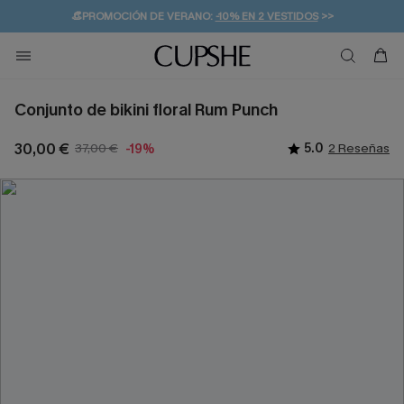
👒PROMOCIÓN DE VERANO:
-10% EN 2 VESTIDOS
>>
🚚ENVÍO GRATUITO A PARTIR DE 49 € >>
💌¡SUSCRIBIRSE & GANAR -10% EXTRA!
Conjunto de bikini floral Rum Punch
30,00 €
37,00 €
5.0
2 Reseñas
-19%