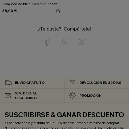
Conjunto de bikini Geo en el resort
38,00 €
¿Te gusta? ¡Compártelo!
ENVÍO GRATUITO
DEVOLUCIÓN EN 30 DÍAS
10 % DTO. AL
PROMOCIÓN
SUSCRIBIRTE
SUSCRIBIRSE & GANAR DESCUENTO
¡Suscríbete ahora y disfruta de un 10 % de descuento sin mínimo de compra!
*Un código por pedido. Cada código es válido una sola vez. Al hacer clic en este