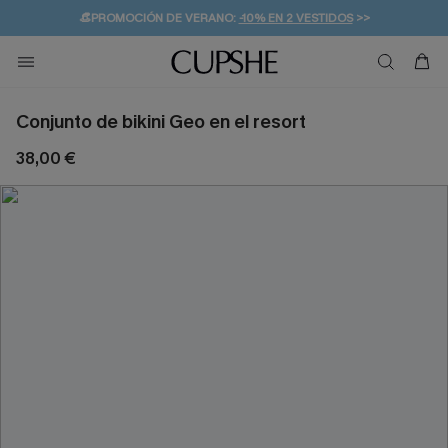
👒PROMOCIÓN DE VERANO:
-10% EN 2 VESTIDOS
>>
🚚ENVÍO GRATUITO A PARTIR DE 49 € >>
💌¡SUSCRIBIRSE & GANAR -10% EXTRA!
Conjunto de bikini Geo en el resort
38,00 €