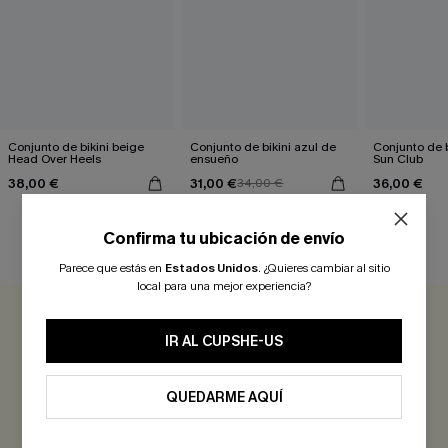
Conjunto de bikini beige
Conjunto de bikini azul de
Conjunto de b
Head Over Heels
ensueño
Sun Club
38,00 €
31,00 €
36,00 €
34,00 €
Confirma tu ubicación de envío
RESEÑAS DE CLIENTES
Parece que estás en
Estados Unidos
.
¿Quieres cambiar al sitio
local para una mejor experiencia?
0.0
IR AL CUPSHE-US
Sé el Primero en Reseñar
QUEDARME AQUÍ
¡Gana más de 30 puntos por cada reseña que dejes!