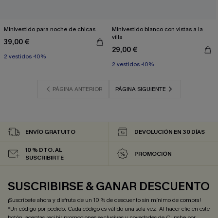
Minivestido para noche de chicas
Minivestido blanco con vistas a la
villa
39,00 €
29,00 €
2 vestidos -10%
2 vestidos -10%
PÁGINA ANTERIOR
PÁGINA SIGUIENTE
ENVÍO GRATUITO
DEVOLUCIÓN EN 30 DÍAS
10 % DTO. AL
PROMOCIÓN
SUSCRIBIRTE
SUSCRIBIRSE & GANAR DESCUENTO
¡Suscríbete ahora y disfruta de un 10 % de descuento sin mínimo de compra!
*Un código por pedido. Cada código es válido una sola vez. Al hacer clic en este
botón, aceptas recibir promociones exclusivas y novedades de Cupshe por