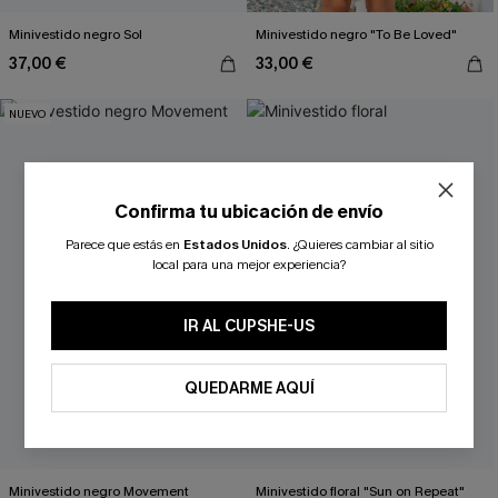
Minivestido negro Sol
Minivestido negro "To Be Loved"
37,00 €
33,00 €
NUEVO
Confirma tu ubicación de envío
Parece que estás en
Estados Unidos
.
¿Quieres cambiar al sitio
¿NUEVO EN CUPSHE?
local para una mejor experiencia?
-10% extra sin compra mínima
IR AL CUPSHE-US
QUEDARME AQUÍ
SUSCRIBIRSE
Minivestido negro Movement
Minivestido floral "Sun on Repeat"
Al proporcionar su información de contacto y enviar este formulario,