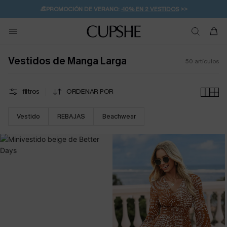
👒PROMOCIÓN DE VERANO:
-10% EN 2 VESTIDOS
>>
🚚ENVÍO GRATUITO A PARTIR DE 49 € >>
💌¡SUSCRIBIRSE & GANAR -10% EXTRA!
Vestidos de Manga Larga
50
artículos
filtros
ORDENAR POR
Vestido
REBAJAS
Beachwear