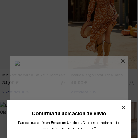
Minivestido verde Eat Your Heart Out
Vestido largo floral Boho Babe
34,00 €
46,00 €
2 vestidos -10%
2 vestidos -10%
Confirma tu ubicación de envío
Parece que estás en
Estados Unidos
.
¿Quieres cambiar al sitio
¿NUEVO EN CUPSHE?
local para una mejor experiencia?