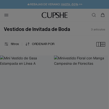
🔥REBAJAS DE VERANO:
HASTA -50%
>>
👒PROMOCIÓN DE VERANO:
🚚ENVÍO GRATUITO A PARTIR DE 49 € >>
💌¡SUSCRIBIRSE & GANAR -10% EXTRA!
-10% EN 2 VESTIDOS
>>
Vestidos de Invitada de Boda
3
artículos
filtros
ORDENAR POR