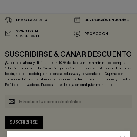
ENVÍO GRATUITO
DEVOLUCIÓN EN 30 DÍAS
10 % DTO. AL
PROMOCIÓN
SUSCRIBIRTE
SUSCRIBIRSE & GANAR DESCUENTO
¡Suscríbete ahora y disfruta de un 10 % de descuento sin mínimo de compra!
*Un código por pedido. Cada código es válido una sola vez. Al hacer clic en este
botón, aceptas recibir promociones exclusivas y novedades de Cupshe por
correo electrónico. También aceptas nuestros
Términos y condiciones
y nuestra
Política de privacidad
. Puedes darte de baja en cualquier momento.
SUSCRIBIRSE