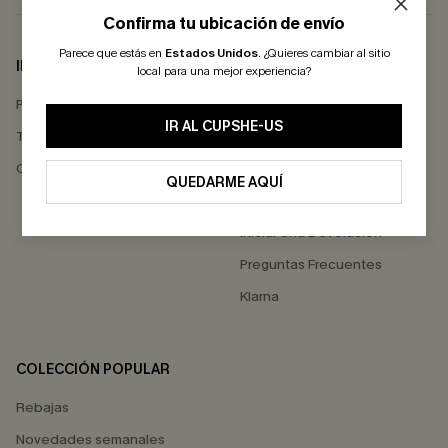
Confirma tu ubicación de envío
Parece que estás en
Estados Unidos
.
¿Quieres cambiar al sitio
INFO DE EMPRESA
AYUDA
local para una mejor experiencia?
Política de Privacidad
Contactarnos
IR AL CUPSHE-US
Términos & Condiciones
Estado del Pedido
Comentarios de Clientes
Envío
QUEDARME AQUÍ
Devoluciones
Iniciar Una Devolución
Preguntas Frecuentes
Klarna
COLECCIÓN POPULAR
Rebajas
Novedades semanales