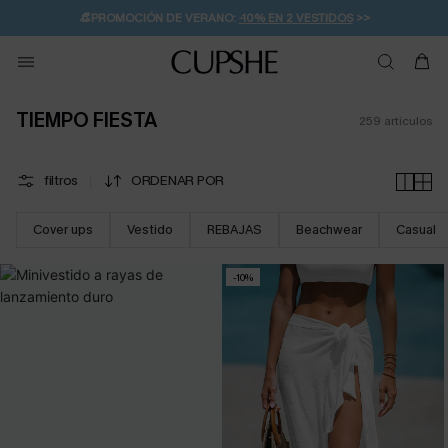
👒PROMOCIÓN DE VERANO:
-10% EN 2 VESTIDOS
>>
🚚ENVÍO GRATUITO A PARTIR DE 49 € >>
💌¡SUSCRIBIRSE & GANAR -10% EXTRA!
TIEMPO FIESTA
259
artículos
filtros
ORDENAR POR
Cover ups
Vestido
REBAJAS
Beachwear
Casual
-10%