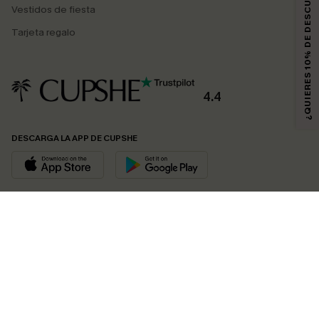
¿QUIERES 10% DE DESCUENTO?
Vestidos de fiesta
Tarjeta regalo
4.4
DESCARGA LA APP DE CUPSHE
SÍGUENOS EN
© 2026 CUPSHE ESPAÑA