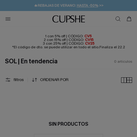
🔥REBAJAS DE VERANO:
HASTA -50%
>>
👒PROMOCIÓN DE VERANO:
🚚ENVÍO GRATUITO A PARTIR DE 49 € >>
💌¡SUSCRIBIRSE & GANAR -10% EXTRA!
-10% EN 2 VESTIDOS
>>
1 con 5% off | CÓDIGO:
CV5
2 con 15% off | CÓDIGO:
CV15
3 con 25% off | CÓDIGO:
CV25
*El código de dto. se puede utilizar en todo el sitio.Finaliza el 22.2
SOL | En tendencia
0
artículos
filtros
ORDENAR POR
SIN PRODUCTOS