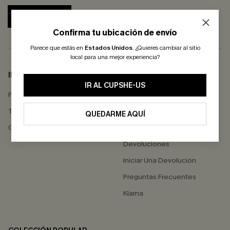
SUSCRIBIRSE
Confirma tu ubicación de envío
Parece que estás en
Estados Unidos
.
¿Quieres cambiar al sitio
local para una mejor experiencia?
INFO DE EMPRESA
AYUDA
IR AL CUPSHE-US
Política de Privacidad
Contactarnos
Términos & Condiciones
Estado del Pedido
QUEDARME AQUÍ
Comentarios de Clientes
Envío
Devoluciones
Iniciar Una Devolución
Preguntas Frecuentes
Klarna