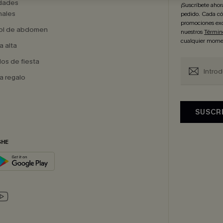
dades
¡Suscríbete aho
ales
pedido. Cada cód
promociones exc
ol de abdomen
nuestros
Términ
cualquier mome
a alta
dos de fiesta
a regalo
SUSCR
SHE