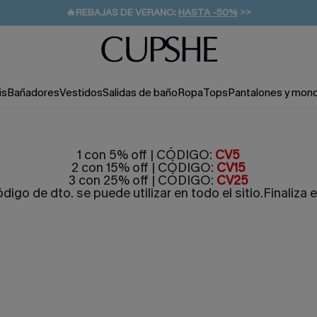
🔥REBAJAS DE VERANO:
HASTA -50%
>>
👒PROMOCIÓN DE VERANO:
🚚ENVÍO GRATUITO A PARTIR DE 49 € >>
💌¡SUSCRIBIRSE & GANAR -10% EXTRA!
-10% EN 2 VESTIDOS
>>
is
Bañadores
Vestidos
Salidas de baño
Ropa
Tops
Pantalones y mon
1 con 5% off | CÓDIGO:
CV5
2 con 15% off | CÓDIGO:
CV15
3 con 25% off | CÓDIGO:
CV25
ódigo de dto. se puede utilizar en todo el sitio.Finaliza e