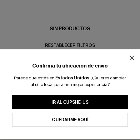
SIN PRODUCTOS
RESTABLECER FILTROS
Confirma tu ubicación de envío
Parece que estás en
Estados Unidos
.
¿Quieres cambiar
al sitio local para una mejor experiencia?
DEVOLUCIÓN EN 30 DÍAS
10 % DTO. AL SUSCR
IR AL CUPSHE-US
CCIÓN
SUSC
LAR
QUEDARME AQUÍ
DESC
as