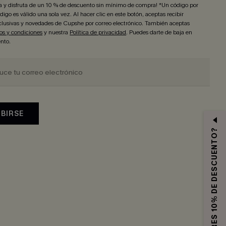
ra y disfruta de un 10 % de descuento sin mínimo de compra! *Un código por
igo es válido una sola vez. Al hacer clic en este botón, aceptas recibir
lusivas y novedades de Cupshe por correo electrónico. También aceptas
os y condiciones
y nuestra
Política de privacidad
. Puedes darte de baja en
nto.
IBIRSE
¿QUIERES 10% DE DESCUENTO?