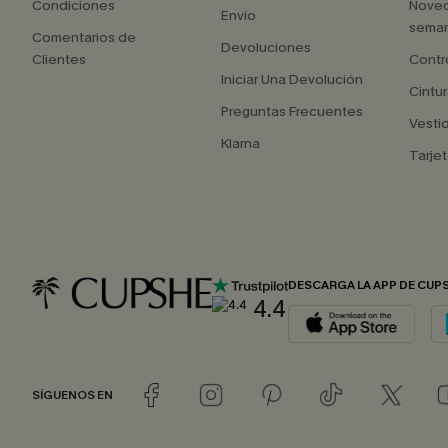
Condiciones
Nove
Envío
seman
Comentarios de
Devoluciones
Clientes
Contr
Iniciar Una Devolución
Cintur
Preguntas Frecuentes
Vesti
Klarna
Tarjet
DESCARGA LA APP DE CUP
4.4
SÍGUENOS EN