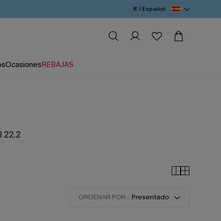
€ / Español
os
Ocasiones
REBAJAS
l 22.2
ORDENAR POR :
Presentado