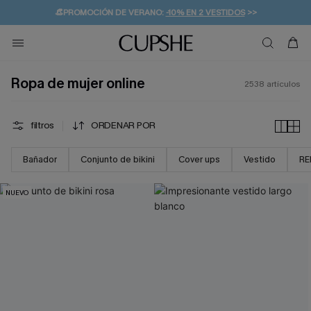
👒PROMOCIÓN DE VERANO:
-10% EN 2 VESTIDOS
>>
🚚ENVÍO GRATUITO A PARTIR DE 49 € >>
💌¡SUSCRIBIRSE & GANAR -10% EXTRA!
Ropa de mujer online
2538
artículos
filtros
ORDENAR POR
Bañador
Conjunto de bikini
Cover ups
Vestido
RE
NUEVO