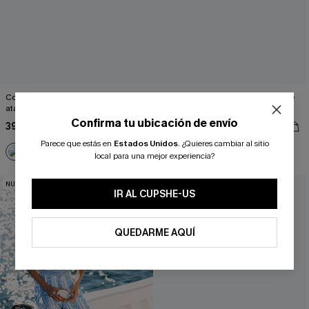
Conjunto de bikini morado intenso al
Traje de baño de una pieza azul de
atardecer
Tempted
Confirma tu ubicación de envío
39,00 €
39,00 €
Parece que estás en
Estados Unidos
.
¿Quieres cambiar al sitio
¿NUEVO EN CUPSHE?
local para una mejor experiencia?
NUEVO
NUEVO
-10% extra sin compra mínima
IR AL CUPSHE-US
QUEDARME AQUÍ
SUSCRIBIRSE
Al proporcionar su información de contacto y enviar este formulario,
usted acepta nuestros
Términos y condiciones
y nuestra
Política de