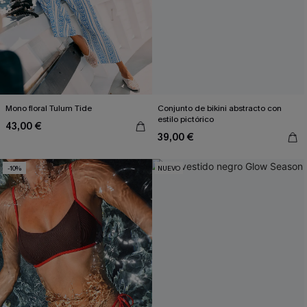
privacidad
, y además acepta recibir correos electrónicos
promocionales y personalizados automáticos de Cupshe en
cualquier momento del día. No se requiere consentimiento para
realizar ninguna compra. Podemos utilizar la información que nos
facilite para recomendarle productos y ofertas adaptados a su perfil.
Mono floral Tulum Tide
Conjunto de bikini abstracto con
estilo pictórico
43,00 €
39,00 €
-10%
NUEVO