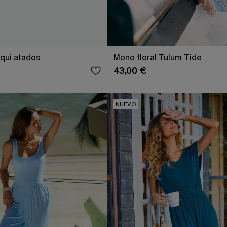
qui atados
Mono floral Tulum Tide
43,00 €
NUEVO