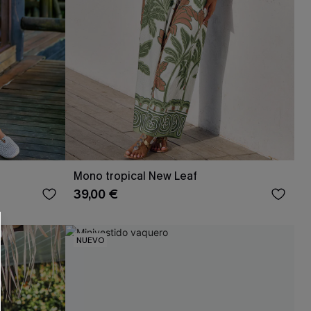
 CUPSHE?
Mono tropical New Leaf
39,00 €
ompra mínima
NUEVO