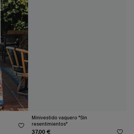
RSE
r este formulario, usted acepta nuestros
acidad
, y además acepta recibir correos
ticos de Cupshe en cualquier momento del
r ninguna compra. Podemos utilizar la
ductos y ofertas adaptados a su perfil.
Minivestido vaquero "Sin
resentimientos"
37,00 €