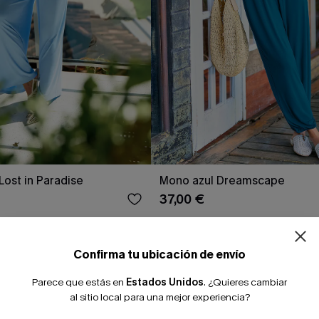
¿NUEVO EN
Lost in Paradise
Mono azul Dreamscape
37,00 €
-10% extra sin c
NUEVO
Confirma tu ubicación de envío
Parece que estás en
Estados Unidos
.
¿Quieres cambiar
al sitio local para una mejor experiencia?