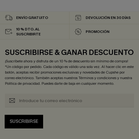
ENVÍO GRATUITO
DEVOLUCIÓN EN 30 DÍAS
10 % DTO. AL
PROMOCIÓN
SUSCRIBIRTE
SUSCRIBIRSE & GANAR DESCUENTO
¡Suscríbete ahora y disfruta de un 10 % de descuento sin mínimo de compra!
*Un código por pedido. Cada código es válido una sola vez. Al hacer clic en este
botón, aceptas recibir promociones exclusivas y novedades de Cupshe por
correo electrónico. También aceptas nuestros
Términos y condiciones
y nuestra
Política de privacidad
. Puedes darte de baja en cualquier momento.
SUSCRIBIRSE