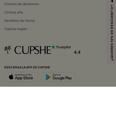
Control de abdomen
¿QUIERES 10% DE DESCUENTO?
Cintura alta
Vestidos de fiesta
Tarjeta regalo
4.4
DESCARGA LA APP DE CUPSHE
SÍGUENOS EN