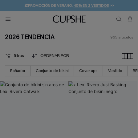
👒PROMOCIÓN DE VERANO:
-10% EN 2 VESTIDOS
>>
🚚ENVÍO GRATUITO A PARTIR DE 49 € >>
💌¡SUSCRIBIRSE & GANAR -10% EXTRA!
2026 TENDENCIA
965
artículos
filtros
ORDENAR POR
Bañador
Conjunto de bikini
Cover ups
Vestido
RE