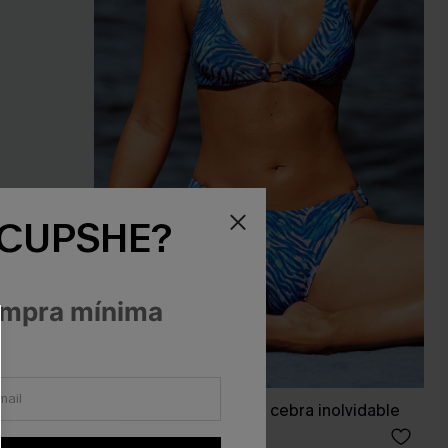
 CUPSHE?
ompra mínima
en Seas
Conjunto de bikini de cebra inolvidable
38,00 €