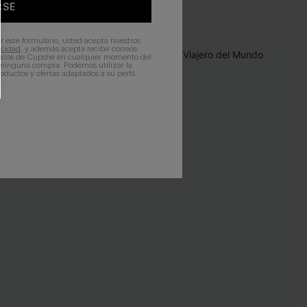
RSE
r este formulario, usted acepta nuestros
acidad
, y además acepta recibir correos
ticos de Cupshe en cualquier momento del
-11%
r ninguna compra. Podemos utilizar la
ductos y ofertas adaptados a su perfil.