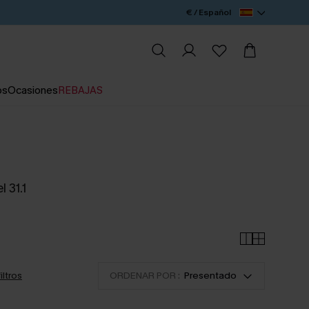
€ / Español
os
Ocasiones
REBAJAS
l 31.1
filtros
ORDENAR POR :
Presentado