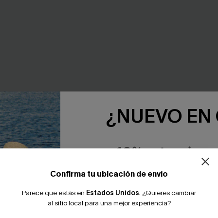
¿NUEVO EN
-10% extra sin c
Confirma tu ubicación de envío
Parece que estás en
Estados Unidos
.
¿Quieres cambiar
ikini con bloques de color
Conjunto de bikini verde Sev
al sitio local para una mejor experiencia?
s
39,00 €