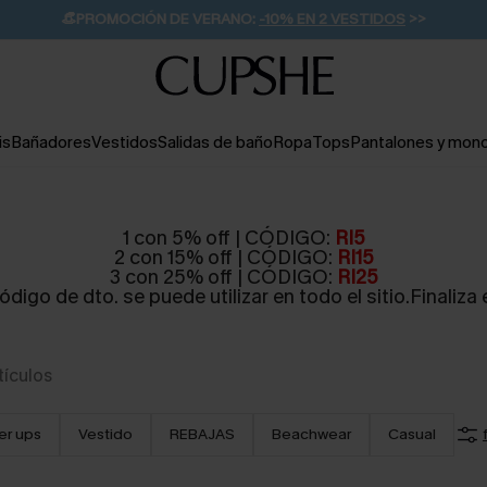
👒PROMOCIÓN DE VERANO:
-10% EN 2 VESTIDOS
>>
🚚ENVÍO GRATUITO A PARTIR DE 49 € >>
💌¡SUSCRIBIRSE & GANAR -10% EXTRA!
is
Bañadores
Vestidos
Salidas de baño
Ropa
Tops
Pantalones y mon
1 con 5% off | CÓDIGO:
RI5
2 con 15% off | CÓDIGO:
RI15
3 con 25% off | CÓDIGO:
RI25
ódigo de dto. se puede utilizar en todo el sitio.Finaliza e
tículos
er ups
Vestido
REBAJAS
Beachwear
Casual