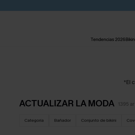
Tendencias 2026
Bikin
*El c
ACTUALIZAR LA MODA
1395
ar
Categoría
Bañador
Conjunto de bikini
Cov