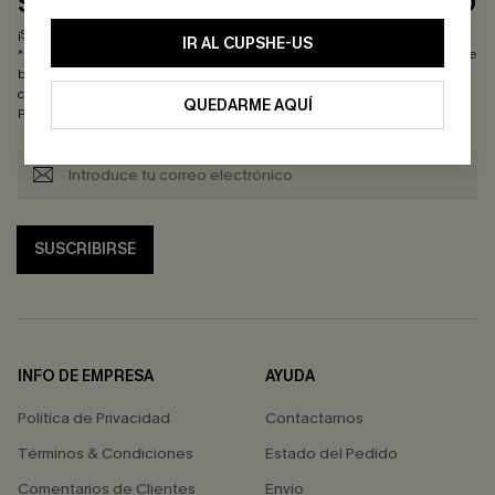
SUSCRIBIRSE & GANAR DESCUENTO
¡Suscríbete ahora y disfruta de un 10 % de descuento sin mínimo de compra!
IR AL CUPSHE-US
*Un código por pedido. Cada código es válido una sola vez. Al hacer clic en este
botón, aceptas recibir promociones exclusivas y novedades de Cupshe por
correo electrónico. También aceptas nuestros
Términos y condiciones
y nuestra
QUEDARME AQUÍ
Política de privacidad
. Puedes darte de baja en cualquier momento.
SUSCRIBIRSE
INFO DE EMPRESA
AYUDA
Política de Privacidad
Contactarnos
Términos & Condiciones
Estado del Pedido
Comentarios de Clientes
Envío