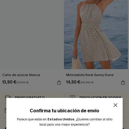
Caña de azúcar blanca
Minivestido floral Sunny Dune
13,90 €
14,50 €
27,90 €
28,90 €
ENVÍO GRATUITO
DEVOLUCIÓN EN 30 DÍAS
10 % DTO. AL
Confirma tu ubicación de envío
PROMOCIÓN
SUSCRIBIRTE
Parece que estás en
Estados Unidos
.
¿Quieres cambiar al sitio
local para una mejor experiencia?