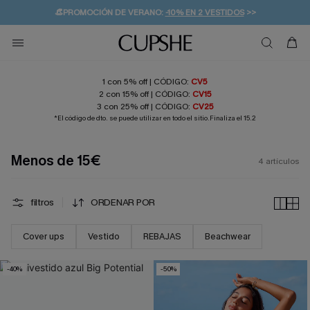
👒PROMOCIÓN DE VERANO:
-10% EN 2 VESTIDOS
>>
🚚ENVÍO GRATUITO A PARTIR DE 49 € >>
💌¡SUSCRIBIRSE & GANAR -10% EXTRA!
1 con 5% off | CÓDIGO:
CV5
2 con 15% off | CÓDIGO:
CV15
3 con 25% off | CÓDIGO:
CV25
*El código de dto. se puede utilizar en todo el sitio.Finaliza el 15.2
Menos de 15€
4
artículos
filtros
ORDENAR POR
Cover ups
Vestido
REBAJAS
Beachwear
-40%
-50%