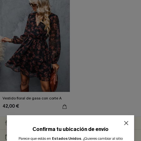
Vestido floral de gasa con corte A
42,00 €
ENVÍO GRATUITO
DEVOLUCIÓN EN 30 DÍAS
Confirma tu ubicación de envío
10 % DTO. AL
PROMOCIÓN
Parece que estás en
Estados Unidos
.
¿Quieres cambiar al sitio
SUSCRIBIRTE