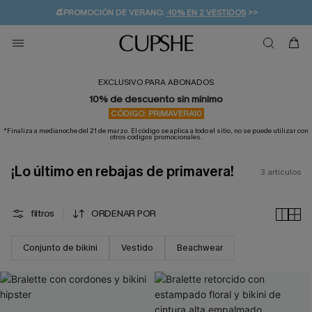
👒PROMOCIÓN DE VERANO:
-10% EN 2 VESTIDOS
>>
🚚ENVÍO GRATUITO A PARTIR DE 49 € >>
💌¡SUSCRIBIRSE & GANAR -10% EXTRA!
EXCLUSIVO PARA ABONADOS
10% de descuento sin mínimo
CÓDIGO: PRIMAVERA10
*Finaliza a medianoche del 21 de marzo. El código se aplica a todo el sitio, no se puede utilizar con
otros códigos promocionales.
¡Lo último en rebajas de primavera!
3
artículos
filtros
ORDENAR POR
Conjunto de bikini
Vestido
Beachwear