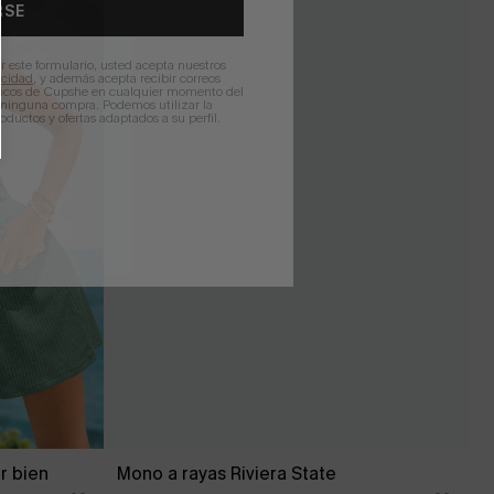
RSE
r este formulario, usted acepta nuestros
acidad
, y además acepta recibir correos
ticos de Cupshe en cualquier momento del
r ninguna compra. Podemos utilizar la
ductos y ofertas adaptados a su perfil.
r bien
Mono a rayas Riviera State