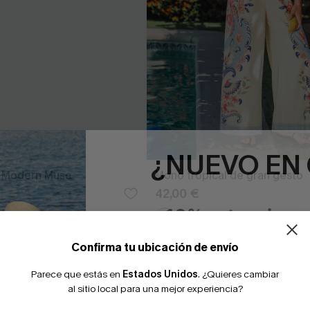
¿NUEVO EN
l Modern Muse
Mono tropical de gran gesto
42,00 €
-10% extra sin c
Confirma tu ubicación de envío
Parece que estás en
Estados Unidos
.
¿Quieres cambiar
al sitio local para una mejor experiencia?