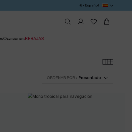
€ / Español
os
Ocasiones
REBAJAS
ORDENAR POR :
Presentado