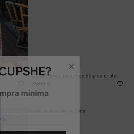
 CUPSHE?
Mono corto a rayas con bola de cristal
35,00 €
ompra mínima