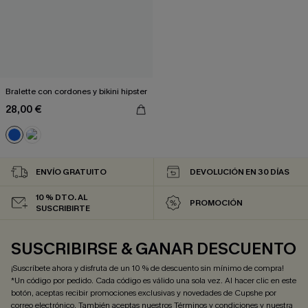
Bralette con cordones y bikini hipster
28,00 €
ENVÍO GRATUITO
DEVOLUCIÓN EN 30 DÍAS
10 % DTO. AL
PROMOCIÓN
SUSCRIBIRTE
SUSCRIBIRSE & GANAR DESCUENTO
¡Suscríbete ahora y disfruta de un 10 % de descuento sin mínimo de compra!
*Un código por pedido. Cada código es válido una sola vez. Al hacer clic en este
botón, aceptas recibir promociones exclusivas y novedades de Cupshe por
correo electrónico. También aceptas nuestros
Términos y condiciones
y nuestra