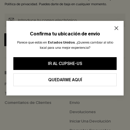
Política de privacidad
. Puedes darte de baja en cualquier momento.
Confirma tu ubicación de envío
SUSCRIBIRSE
Parece que estás en
Estados Unidos
.
¿Quieres cambiar al sitio
local para una mejor experiencia?
IR AL CUPSHE-US
INFO DE EMPRESA
AYUDA
QUEDARME AQUÍ
Política de Privacidad
Contactarnos
Términos & Condiciones
Estado del Pedido
Comentarios de Clientes
Envío
Devoluciones
Iniciar Una Devolución