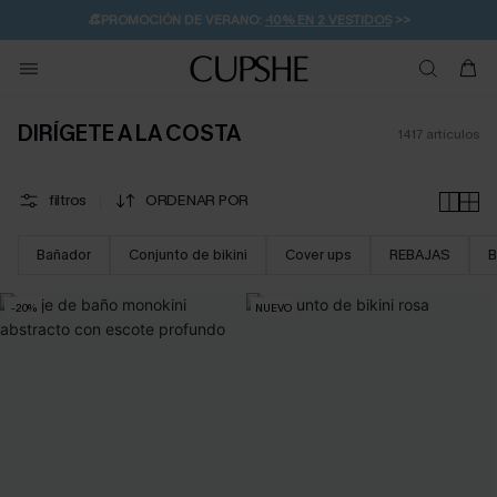
👒PROMOCIÓN DE VERANO:
-10% EN 2 VESTIDOS
>>
🚚ENVÍO GRATUITO A PARTIR DE 49 € >>
💌¡SUSCRIBIRSE & GANAR -10% EXTRA!
DIRÍGETE A LA COSTA
1417
artículos
filtros
ORDENAR POR
Bañador
Conjunto de bikini
Cover ups
REBAJAS
B
-20%
NUEVO