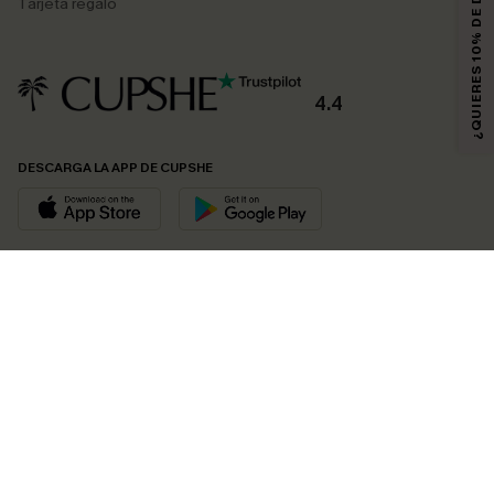
¿QUIERES 10% DE DESCUENTO?
Tarjeta regalo
4.4
DESCARGA LA APP DE CUPSHE
SÍGUENOS EN
© 2026 CUPSHE ESPAÑA
Consulte nuestras
Condiciones Generales
,
Política de Privacidad
y