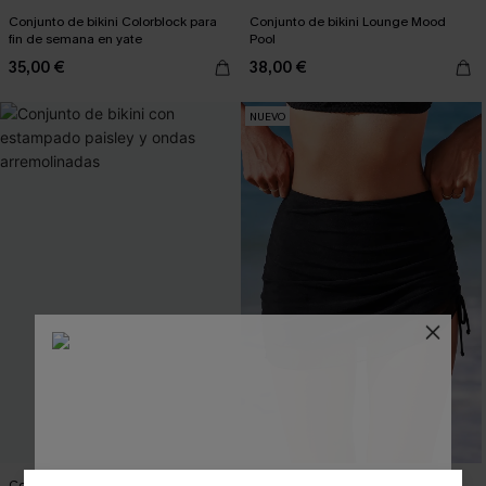
Conjunto de bikini Colorblock para
Conjunto de bikini Lounge Mood
fin de semana en yate
Pool
35,00 €
38,00 €
NUEVO
Conjunto de bikini con estampado
Falda de baño negra Sheer Glow