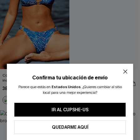
Conjunto de bikini de cebra
Conjunto de bikini floral vibrante
Confirma tu ubicación de envío
inolvidable
38,00 €
Parece que estás en
Estados Unidos
.
¿Quieres cambiar al sitio
38,00 €
¿NUEVO EN CUPSHE?
local para una mejor experiencia?
-10% extra sin compra mínima
IR AL CUPSHE-US
QUEDARME AQUÍ