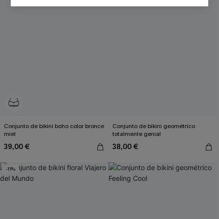
SUSCRIBIRSE
Al proporcionar su información de contacto y enviar este formulario,
usted acepta nuestros
Términos y condiciones
y nuestra
Política de
privacidad
, y además acepta recibir correos electrónicos
promocionales y personalizados automáticos de Cupshe en
cualquier momento del día. No se requiere consentimiento para
realizar ninguna compra. Podemos utilizar la información que nos
facilite para recomendarle productos y ofertas adaptados a su perfil.
Conjunto de bikini boho color bronce
Conjunto de bikini geométrico
miel
totalmente genial
39,00 €
38,00 €
-11%