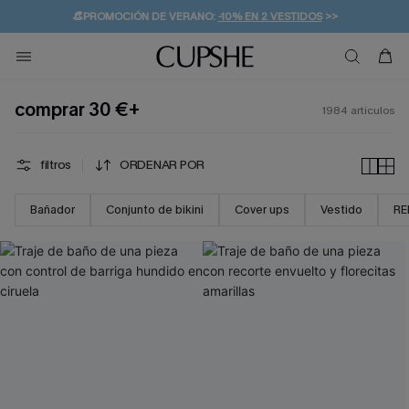
👒PROMOCIÓN DE VERANO:
-10% EN 2 VESTIDOS
>>
🚚ENVÍO GRATUITO A PARTIR DE 49 € >>
💌¡SUSCRIBIRSE & GANAR -10% EXTRA!
comprar 30 €+
1984
artículos
filtros
ORDENAR POR
Bañador
Conjunto de bikini
Cover ups
Vestido
RE