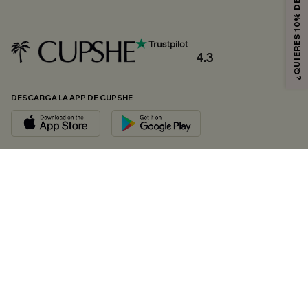
¿QUIERES 10% DE DESCUENTO?
4.3
DESCARGA LA APP DE CUPSHE
SÍGUENOS EN
© 2026 CUPSHE ESPAÑA
Consulte nuestras
Condiciones Generales
,
Política de Privacidad
y
Declaración de accesibilidad
.