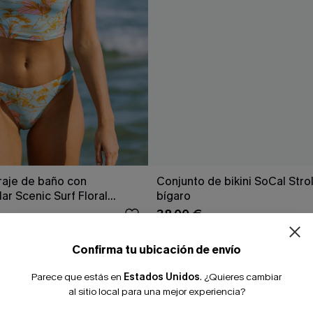
raje de baño con
Conjunto de bikini SoCal Strol
ar Scenic Surf Floral
bígaro
38,00 €
Confirma tu ubicación de envío
Parece que estás en
Estados Unidos
.
¿Quieres cambiar
al sitio local para una mejor experiencia?