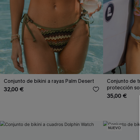
Conjunto de bikini a rayas Palm Desert
Conjunto de t
protección sol
32,00 €
Rashguard
35,00 €
NUEVO