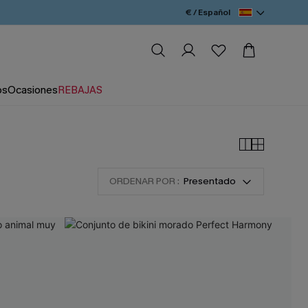
€ / Español
os
Ocasiones
REBAJAS
ORDENAR POR :
Presentado