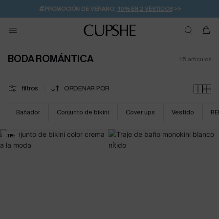
👒PROMOCIÓN DE VERANO:
-10% EN 2 VESTIDOS
>>
🚚ENVÍO GRATUITO A PARTIR DE 49 € >>
💌¡SUSCRIBIRSE & GANAR -10% EXTRA!
BODA ROMÁNTICA
115
artículos
filtros
ORDENAR POR
Bañador
Conjunto de bikini
Cover ups
Vestido
RE
-11%