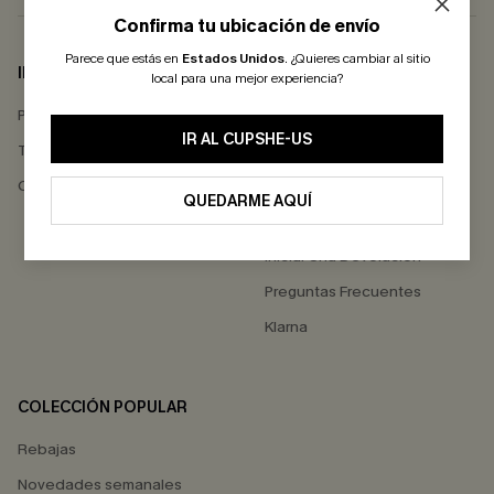
Confirma tu ubicación de envío
Parece que estás en
Estados Unidos
.
¿Quieres cambiar al sitio
INFO DE EMPRESA
AYUDA
local para una mejor experiencia?
Política de Privacidad
Contactarnos
IR AL CUPSHE-US
Términos & Condiciones
Estado del Pedido
Comentarios de Clientes
Envío
QUEDARME AQUÍ
Devoluciones
Iniciar Una Devolución
Preguntas Frecuentes
Klarna
COLECCIÓN POPULAR
Rebajas
Novedades semanales