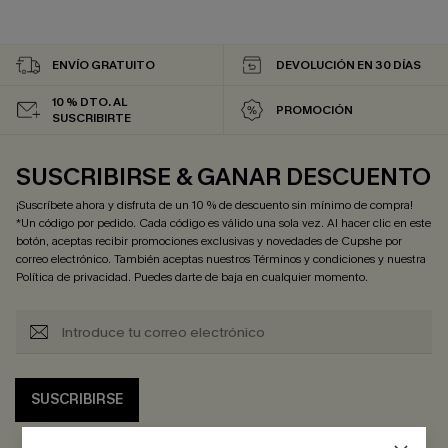
ENVÍO GRATUITO
DEVOLUCIÓN EN 30 DÍAS
10 % DTO. AL
PROMOCIÓN
SUSCRIBIRTE
SUSCRIBIRSE & GANAR DESCUENTO
¡Suscríbete ahora y disfruta de un 10 % de descuento sin mínimo de compra!
*Un código por pedido. Cada código es válido una sola vez. Al hacer clic en este
botón, aceptas recibir promociones exclusivas y novedades de Cupshe por
correo electrónico. También aceptas nuestros
Términos y condiciones
y nuestra
Política de privacidad
. Puedes darte de baja en cualquier momento.
SUSCRIBIRSE