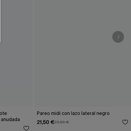
cote
Pareo midi con lazo lateral negro
a anudada
21,50 €
23,90 €