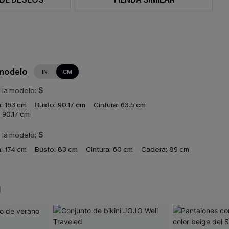
 modelo
IN
CM
e la modelo:
S
:
163 cm
Busto:
90.17 cm
Cintura:
63.5 cm
90.17 cm
e la modelo:
S
:
174 cm
Busto:
83 cm
Cintura:
60 cm
Cadera:
89 cm
N