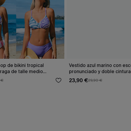
op de bikini tropical
Vestido azul marino con es
braga de talle medio
pronunciado y doble cintur
23,90 €
 €
29,90 €