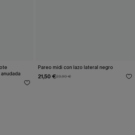
cote
Pareo midi con lazo lateral negro
a anudada
21,50 €
23,90 €