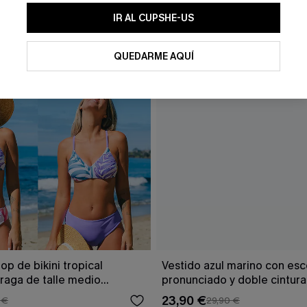
IR AL CUPSHE-US
QUEDARME AQUÍ
op de bikini tropical
Vestido azul marino con es
braga de talle medio
pronunciado y doble cintur
23,90 €
 €
29,90 €