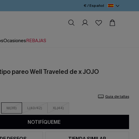
€ / Español
os
Ocasiones
REBAJAS
 tipo pareo Well Traveled de x JOJO
Guía de tallas
M(38)
L(40/42)
XL(44)
NOTIFÍQUEME
 DE DESEOS
TIENDA SIMILAR