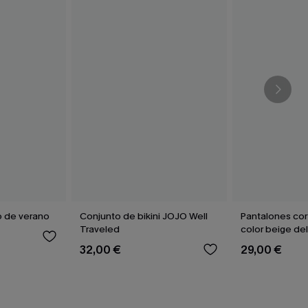
o de verano
Conjunto de bikini JOJO Well
Pantalones cor
Traveled
color beige de
32,00 €
29,00 €