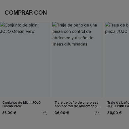
COMPRAR CON
Conjunto de bikini JOJO
Traje de baño de una pieza
Traje de bañ
Ocean View
con control de abdomen y
JOJO With E
diseño de líneas
35,00 €
36,00 €
39,00 €
difuminadas