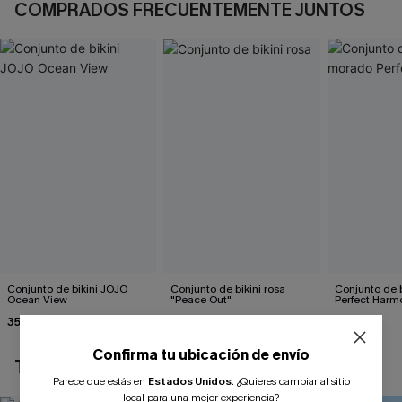
COMPRADOS FRECUENTEMENTE JUNTOS
Conjunto de bikini JOJO
Conjunto de bikini rosa
Conjunto de 
Ocean View
"Peace Out"
Perfect Harm
35,00 €
39,00 €
35,00 €
Confirma tu ubicación de envío
TAMBIÉN TE PUEDE GUSTAR
Parece que estás en
Estados Unidos
.
¿Quieres cambiar al sitio
local para una mejor experiencia?