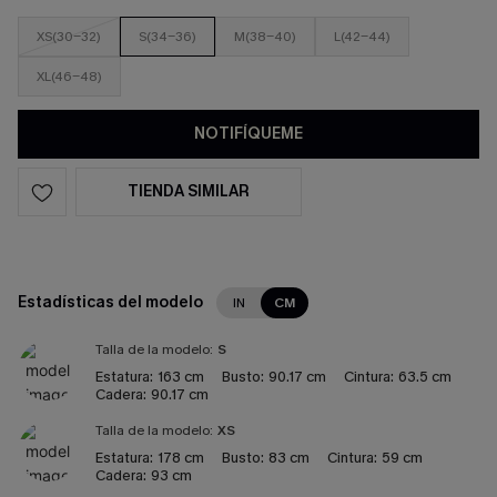
XS(30-32)
S(34-36)
M(38-40)
L(42-44)
XL(46-48)
NOTIFÍQUEME
TIENDA SIMILAR
Estadísticas del modelo
IN
CM
Talla de la modelo:
S
Estatura:
163 cm
Busto:
90.17 cm
Cintura:
63.5 cm
Cadera:
90.17 cm
Talla de la modelo:
XS
Estatura:
178 cm
Busto:
83 cm
Cintura:
59 cm
Cadera:
93 cm