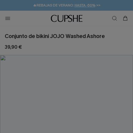
🔥REBAJAS DE VERANO:
HASTA -50%
>>
👒PROMOCIÓN DE VERANO:
🚚ENVÍO GRATUITO A PARTIR DE 49 € >>
💌¡SUSCRIBIRSE & GANAR -10% EXTRA!
-10% EN 2 VESTIDOS
>>
Conjunto de bikini JOJO Washed Ashore
39,90 €