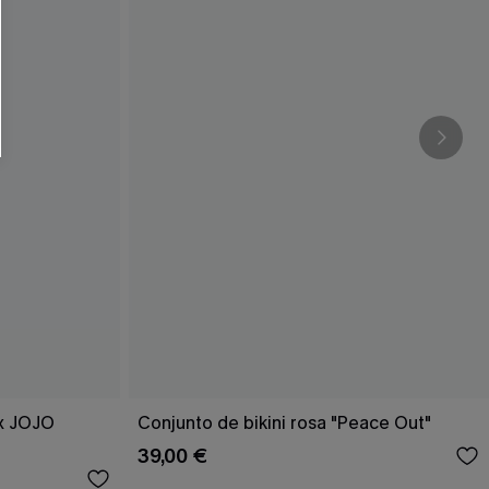
RSE
r este formulario, usted acepta nuestros
acidad
, y además acepta recibir correos
ticos de Cupshe en cualquier momento del
r ninguna compra. Podemos utilizar la
ductos y ofertas adaptados a su perfil.
 x JOJO
Conjunto de bikini rosa "Peace Out"
39,00 €