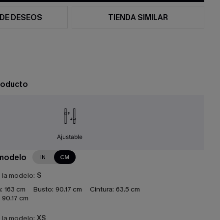
 DE DESEOS
TIENDA SIMILAR
roducto
Ajustable
 modelo
IN
CM
e la modelo:
S
:
163 cm
Busto:
90.17 cm
Cintura:
63.5 cm
90.17 cm
e la modelo:
XS