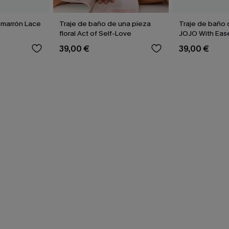
i marrón Lace
Traje de baño de una pieza
Traje de baño 
floral Act of Self-Love
JOJO With Eas
39,00 €
39,00 €