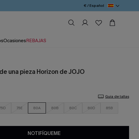
€ / Español
os
Ocasiones
REBAJAS
 de una pieza Horizon de JOJO
Guía de tallas
75D
75E
80A
80B
80C
80D
85B
NOTIFÍQUEME