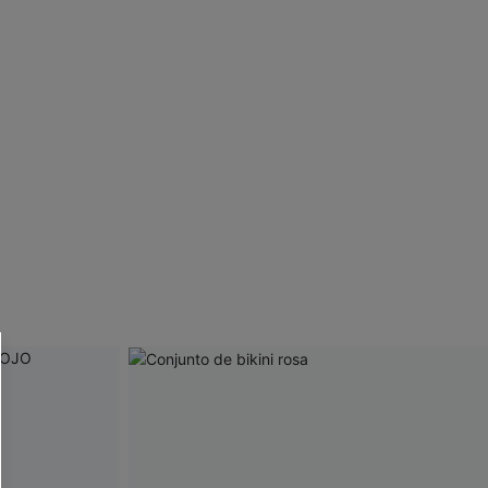
 CUPSHE?
ompra mínima