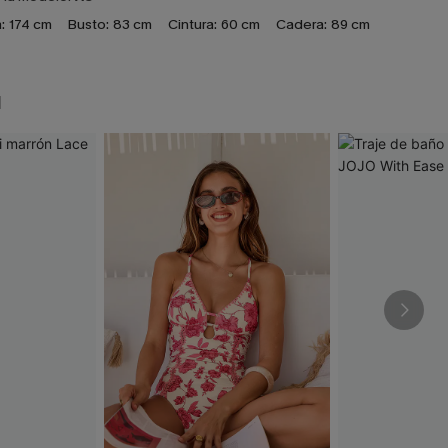
:
174 cm
Busto:
83 cm
Cintura:
60 cm
Cadera:
89 cm
N