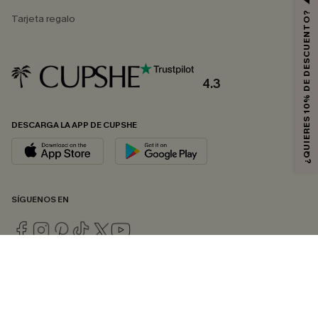
¿QUIERES 10% DE DESCUENTO?
Tarjeta regalo
4.3
DESCARGA LA APP DE CUPSHE
SÍGUENOS EN
© 2026 CUPSHE ESPAÑA