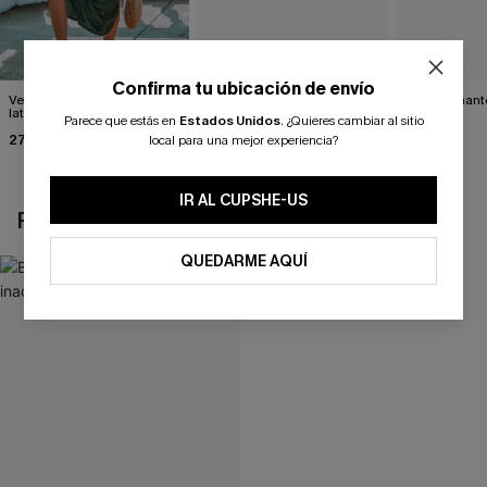
Confirma tu ubicación de envío
Vestido largo con abertura
Vestido con cinturón y un
Impresionante
lateral verde bosque
solo hombro con
negro
Parece que estás en
Estados Unidos
.
¿Quieres cambiar al sitio
estampado de hojas
27,00 €
34,00 €
39,00 €
local para una mejor experiencia?
IR AL CUPSHE-US
REVISAR RECIENTEMENTE
QUEDARME AQUÍ