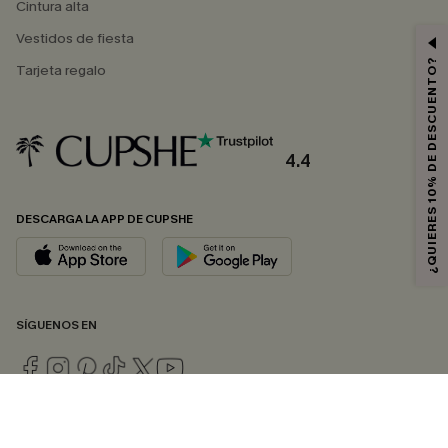
Cintura alta
Vestidos de fiesta
¿QUIERES 10% DE DESCUENTO?
Tarjeta regalo
4.4
DESCARGA LA APP DE CUPSHE
SÍGUENOS EN