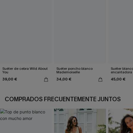
Suéter de cebra Wild About
Suéter poncho blanco
Suéter blanc
You
Mademoiselle
encantadora
39,00 €
34,00 €
45,00 €
COMPRADOS FRECUENTEMENTE JUNTOS