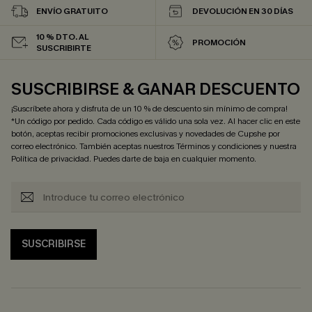
ENVÍO GRATUITO
DEVOLUCIÓN EN 30 DÍAS
10 % DTO. AL
PROMOCIÓN
SUSCRIBIRTE
SUSCRIBIRSE & GANAR DESCUENTO
¡Suscríbete ahora y disfruta de un 10 % de descuento sin mínimo de compra!
*Un código por pedido. Cada código es válido una sola vez. Al hacer clic en este
botón, aceptas recibir promociones exclusivas y novedades de Cupshe por
correo electrónico. También aceptas nuestros
Términos y condiciones
y nuestra
Política de privacidad
. Puedes darte de baja en cualquier momento.
SUSCRIBIRSE