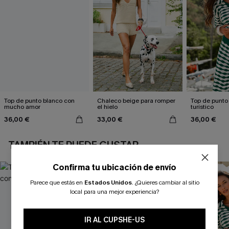
Top de punto blanco con
Chaleco beige para romper
Top de punto
mucho amor
el hielo
turístico
36,00 €
33,00 €
36,00 €
TAMBIÉN TE PUEDE GUSTAR
Confirma tu ubicación de envío
Parece que estás en
Estados Unidos
.
¿Quieres cambiar al sitio
local para una mejor experiencia?
IR AL CUPSHE-US