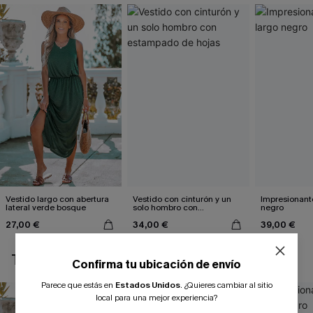
Vestido largo con abertura
Vestido con cinturón y un
Impresionante
lateral verde bosque
solo hombro con
negro
estampado de hojas
27,00 €
34,00 €
39,00 €
TAMBIÉN TE PUEDE GUSTAR
Confirma tu ubicación de envío
Parece que estás en
Estados Unidos
.
¿Quieres cambiar al sitio
local para una mejor experiencia?