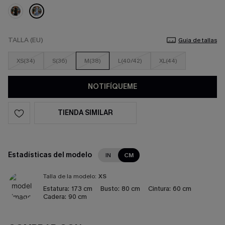
TALLA (EU)
Guía de tallas
XS(34)
S(36)
M(38)
L(40/42)
XL(44)
NOTIFÍQUEME
TIENDA SIMILAR
Estadísticas del modelo
IN
CM
Talla de la modelo:
XS
Estatura:
173 cm
Busto:
80 cm
Cintura:
60 cm
Cadera:
90 cm