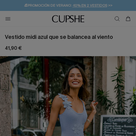
👒PROMOCIÓN DE VERANO:
-10% EN 2 VESTIDOS
>>
🚚ENVÍO GRATUITO A PARTIR DE 49 € >>
💌¡SUSCRIBIRSE & GANAR -10% EXTRA!
Vestido midi azul que se balancea al viento
41,90 €