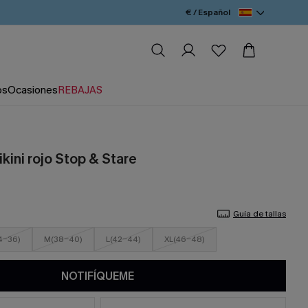
€ / Español
os
Ocasiones
REBAJAS
kini rojo Stop & Stare
Guía de tallas
4-36)
M(38-40)
L(42-44)
XL(46-48)
NOTIFÍQUEME