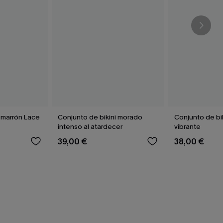
i marrón Lace
Conjunto de bikini morado
Conjunto de biki
intenso al atardecer
vibrante
39,00 €
38,00 €