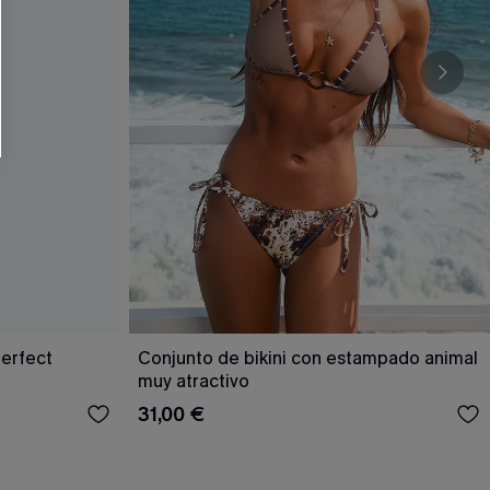
RSE
r este formulario, usted acepta nuestros
acidad
, y además acepta recibir correos
ticos de Cupshe en cualquier momento del
r ninguna compra. Podemos utilizar la
ductos y ofertas adaptados a su perfil.
Perfect
Conjunto de bikini con estampado animal
muy atractivo
31,00 €