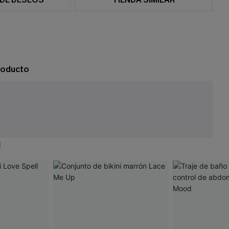
roducto
N