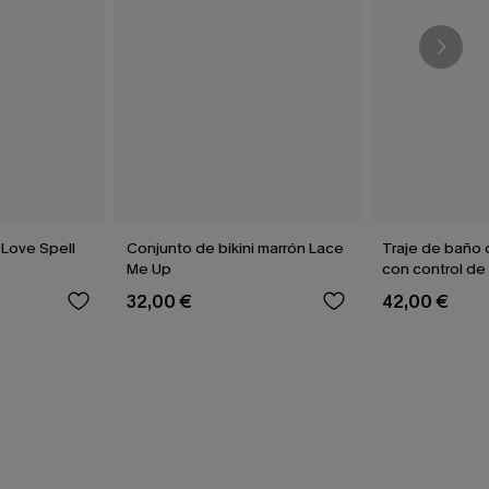
 Love Spell
Conjunto de bikini marrón Lace
Traje de baño 
Me Up
con control d
Poolside Moo
32,00 €
42,00 €