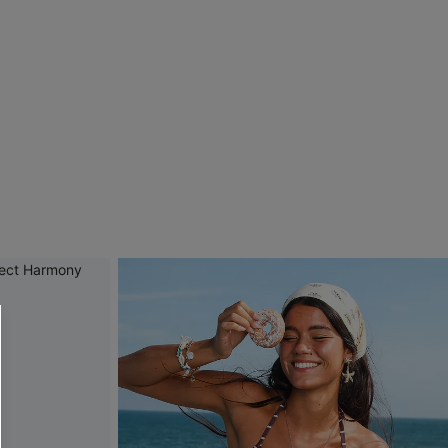
 CUPSHE?
ompra mínima