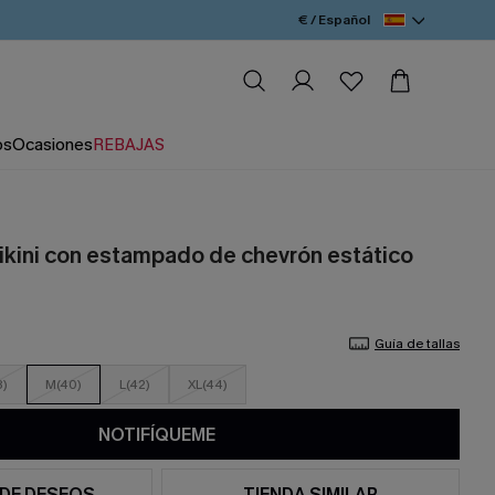
€ / Español
os
Ocasiones
REBAJAS
ikini con estampado de chevrón estático
Guía de tallas
8)
M(40)
L(42)
XL(44)
NOTIFÍQUEME
 DE DESEOS
TIENDA SIMILAR