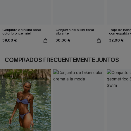
Conjunto de bikini boho
Conjunto de bikini floral
Traje de bañ
color bronce miel
vibrante
con espalda 
aleteo floral
39,00 €
38,00 €
32,00 €
COMPRADOS FRECUENTEMENTE JUNTOS