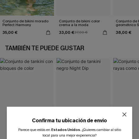
Conjunto de bikini morado
Conjunto de bikini color
Conjunto de b
Perfect Harmony
crema a la moda
geométrico 
35,00 €
33,00 €
38,00 €
37,00 €
TAMBIÉN TE PUEDE GUSTAR
Confirma tu ubicación de envío
Parece que estás en
Estados Unidos
.
¿Quieres cambiar al sitio
¿NUEVO EN CUPSHE?
local para una mejor experiencia?