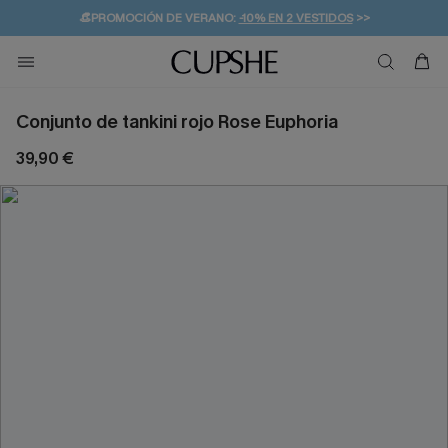
👒PROMOCIÓN DE VERANO:
-10% EN 2 VESTIDOS
>>
🚚ENVÍO GRATUITO A PARTIR DE 49 € >>
💌¡SUSCRIBIRSE & GANAR -10% EXTRA!
Conjunto de tankini rojo Rose Euphoria
39,90 €